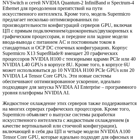
NVSwitch и сетей NVIDIA Quantum-2 InfiniBand и Spectrum-4
Ethernet для преодоления препятствий на пути
искусственного интеллекта. Кроме того, модель Supermicro
предлагает несколько оптимизированных по
производительности конфигураций серверов GPU, включая
ЦП с прямым подключением/однокорневых/двухкорневых к
графическим процессорам, и передние или задние модели
ввода-вывода с питанием AC и постоянным током в
стандартных и OCP DC стоечных конфигурациях. Корпус
Supermicro X13 SuperBlade® вмещает 20 графических
процессоров NVIDIA H100 с тензорными ядрами PCIe или 40
NVIDIA L40 GPUs в корпусе 8U. Кроме того, в корпусе 6U
может использоваться до 10 NVIDIA H100 PCIe GPUs или 20
NVIDIA L4 Tensor Core GPUs. Эти новые системы
обеспечивают оптимизированное ускорение, идеально
подходящее для запуска NVIDIA AI Enterprise – программного
уровня платформы NVIDIA AI.
Жидкостное охлаждение этих серверов также поддерживается
на многих серверах графических процессоров. Кроме того,
Supermicro объявляет о выпуске системы разработки
искусственного интеллекта с жидкостным охлаждением (в
качестве вертикальной или стоечной конфигурации),
включающей в себя два ЦП и четыре модели NVIDIA A100
Tensor Core GPU, которые идеально подходят для офисных и