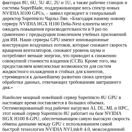
факторах 8U, 6U, 5U 4U, 2U и 1U, а также рабочие станции и
системы SuperBlade, поддерживающие весь спектр новых
NVIDIA H100 GPUs, – заявил президент и генеральный
директор Supermicro Чарльз Лян. «Благодаря нашему новому
серверу NVIDIA HGX H100 Delta-Next клиенты могут
ожидать повышения производительности в 9 раз по
сравнению с предыдущим поколением учебных приложений
для ИИ. Наши серверы GPU имеют инновационные
конструкции воздушных потоков, которые снижают скорость
вращения вентиляторов, снижают уровень шума и
потребляют меньше энергии, что приводит к снижению
совокупной стоимости владения (ССВ). Кроме того, мы
предоставляем комплексные возможности для систем
жидкостного охлаждения в стойках для клиентов,
стремящихся к дальнейшему развитию своих центров
обработки данных, отвечающих требованиям завтрашнего
дня.»
Наиболее мощный новейший сервер Supermicro 8U GPU в
настоящее время поставляется в больших объемах.
Оптимизированный под рабочие нагрузки AI, DL, ML и HPC,
этот новый сервер Supermicro 8U работает на базе NVIDIA
HGX H100 8-GPU, обеспечивающим самую высокую скорость
обмена данными между GPU с использованием самой
быстрой технологии NVIDIA NVLink® 4.0, межсоединений