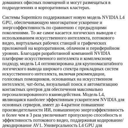
домашних офисных помещений и могут размещаться в
подразделениях и корпоративных кластерах.
Системы Supermicro поддерживают новую модель NVIDIA L4
GPU, обеспечивающую многократное ускорение и
энергоэффективность по сравнению с предыдущими
поколениями. То же самое касается логических выводов с
использованием искусственного интеллекта, потокового
видео, виртуальных рабочих станций и графических
приложений на корпоративном, облачном и периферийном
уровнях. Благодаря разработанной компанией NVIDIA
платформе искусственного интеллекта и комплексному
подходу, модель L4 оптимизирована для крупномасштабного
логического вывода широкого спектра прикладных систем
искусственного интеллекта, включая рекомендации,
голосовых помощников, основанных на искусственном
интеллекте, чат-боты, визуальный поиск и автоматизацию
контактных центров для обеспечения максимально
персонализированного взаимодействия. Модель L4,
являющаяся наиболее эффективным ускорителем NVIDIA для
основных серверов, имеет до 4-кратное повышение
производительности ИИ, повышенную энергоэффективность
и более чем в 3 раза увеличивает пропускную способность и
эффективность потокового видео, поддерживая кодирование/
декодирование AV1. Универсальность L4 GPU для