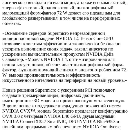
логического вывода и визуализации, а также его компактный,
энергоэффективный, однослотовый, низкопрофильный
маломощный форм-фактор 72 W делает его идеальным для
глобального развертывания, в том числе на периферийных
объектах.
«Оснащение серверов Supermicro непревзойденной
мощностью новой модели NVIDIA L4 Tensor Core GPU
позволяет клиентам эффективно и экологически безопасно
ускорить выполнение своих задач», заявил директор по
ускоренным вычислительным продуктам NVIDIA Дэйв
Сальватор. «Модель NVIDIA L4, оптимизированная для
основных установок, обеспечивает низкопрофильный форм-
фактор, функционирующий с низким энергопотреблением 72
W, выводя производительность и эффективность
искусственного интеллекта на периферии на новый уровень.»
Новые решения Supermicro с ускорением PCI позволяют
создавать трехмерные миры, цифровых двойников,
имитационные 3D модели и промышленную метавселенную.
В дополнение к поддержке предыдущих поколений систем
NVIDIA OVX™, модель Supermicro предлагает конфигурацию
OVX 3.0 с четырьмя NVIDIA L40 GPU, двумя модулями
NVIDIA ConnectX®-7 SmartNIC, DPU NVIDIA BlueS®-3 и
новейшим программным обеспечением NVIDIA Omniverse