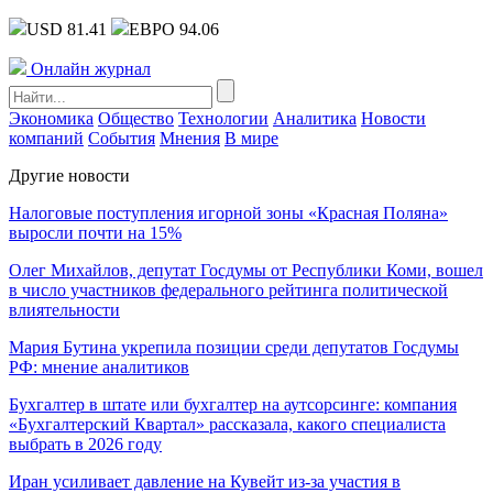
USD 81.41
ЕВРО 94.06
Онлайн журнал
Экономика
Общество
Технологии
Аналитика
Новости
компаний
События
Мнения
В мире
Другие новости
Налоговые поступления игорной зоны «Красная Поляна»
выросли почти на 15%
Олег Михайлов, депутат Госдумы от Республики Коми, вошел
в число участников федерального рейтинга политической
влиятельности
Мария Бутина укрепила позиции среди депутатов Госдумы
РФ: мнение аналитиков
Бухгалтер в штате или бухгалтер на аутсорсинге: компания
«Бухгалтерский Квартал» рассказала, какого специалиста
выбрать в 2026 году
Иран усиливает давление на Кувейт из-за участия в