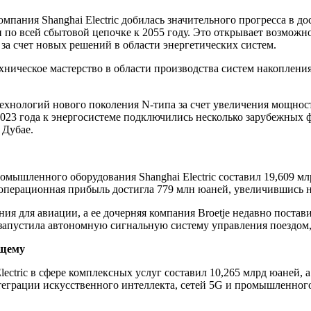
омпания Shanghai Electric добилась значительного прогресса в 
 по всей сбытовой цепочке к 2055 году. Это открывает возможн
за счет новых решений в области энергетических систем.
ехническое мастерство в области производства систем накоплени
 технологий нового поколения N-типа за счет увеличения мощн
2023 года к энергосистеме подключились несколько зарубежных ф
 Дубае.
омышленного оборудования Shanghai Electric составил 19,609 
 операционная прибыль достигла 779 млн юаней, увеличившись н
ния для авиации, а ее дочерняя компания Broetje недавно поста
вно запустила автономную сигнальную систему управления поезд
ущему
ectric в сфере комплексных услуг составил 10,265 млрд юаней,
нтеграции искусственного интеллекта, сетей 5G и промышленного