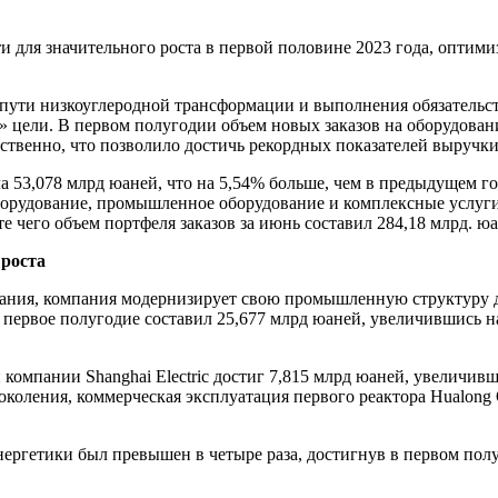
ти для значительного роста в первой половине 2023 года, опти
 по пути низкоуглеродной трансформации и выполнения обязател
 цели. В первом полугодии объем новых заказов на оборудован
тственно, что позволило достичь рекордных показателей выручк
 53,078 млрд юаней, что на 5,54% больше, чем в предыдущем го
оборудование, промышленное оборудование и комплексные услуги
е чего объем портфеля заказов за июнь составил 284,18 млрд. ю
 роста
вания, компания модернизирует свою промышленную структуру д
 первое полугодие составил 25,677 млрд юаней, увеличившись н
 компании Shanghai Electric достиг 7,815 млрд юаней, увеличивш
оления, коммерческая эксплуатация первого реактора Hualong On
нергетики был превышен в четыре раза, достигнув в первом пол