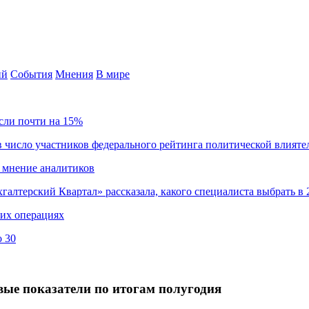
ий
События
Мнения
В мире
сли почти на 15%
 число участников федерального рейтинга политической влияте
 мнение аналитиков
хгалтерский Квартал» рассказала, какого специалиста выбрать в 
ких операциях
о 30
овые показатели по итогам полугодия