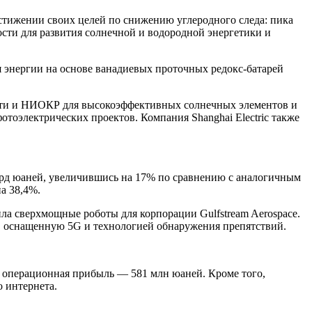
достижении своих целей по снижению углеродного следа: пика
ости для развития солнечной и водородной энергетики и
я энергии на основе ванадиевых проточных редокс-батарей
ости и НИОКР для высокоэффективных солнечных элементов и
отоэлектрических проектов. Компания Shanghai Electric также
млрд юаней, увеличившись на 17% по сравнению с аналогичным
а 38,4%.
вила сверхмощные роботы для корпорации Gulfstream Aerospace.
ом, оснащенную 5G и технологией обнаружения препятствий.
 а операционная прибыль — 581 млн юаней. Кроме того,
 интернета.