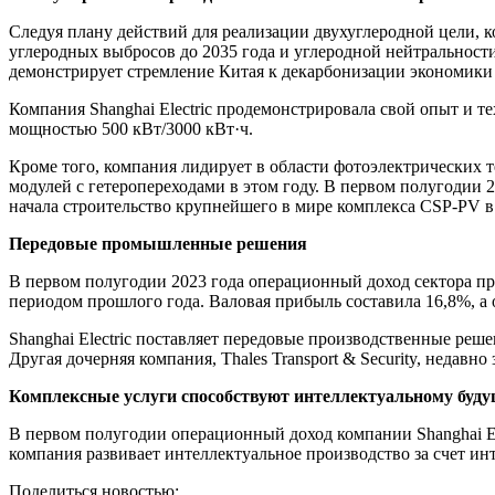
Следуя плану действий для реализации двухуглеродной цели, к
углеродных выбросов до 2035 года и углеродной нейтральности
демонстрирует стремление Китая к декарбонизации экономики 
Компания Shanghai Electric продемонстрировала свой опыт и т
мощностью 500 кВт/3000 кВт·ч.
Кроме того, компания лидирует в области фотоэлектрических
модулей с гетеропереходами в этом году. В первом полугодии 
начала строительство крупнейшего в мире комплекса CSP-PV в
Передовые промышленные решения
В первом полугодии 2023 года операционный доход сектора пр
периодом прошлого года. Валовая прибыль составила 16,8%, а
Shanghai Electric поставляет передовые производственные реше
Другая дочерняя компания, Thales Transport & Security, неда
Комплексные услуги способствуют интеллектуальному буд
В первом полугодии операционный доход компании Shanghai El
компания развивает интеллектуальное производство за счет и
Поделиться новостью: