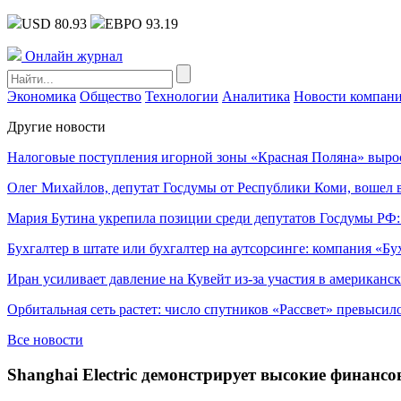
USD 80.93
ЕВРО 93.19
Онлайн журнал
Экономика
Общество
Технологии
Аналитика
Новости компан
Другие новости
Налоговые поступления игорной зоны «Красная Поляна» выро
Олег Михайлов, депутат Госдумы от Республики Коми, вошел в
Мария Бутина укрепила позиции среди депутатов Госдумы РФ:
Бухгалтер в штате или бухгалтер на аутсорсинге: компания «Бу
Иран усиливает давление на Кувейт из-за участия в американс
Орбитальная сеть растет: число спутников «Рассвет» превысил
Все новости
Shanghai Electric демонстрирует высокие финанс