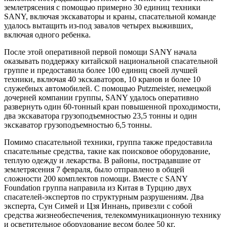
землетрясения с помощью примерно 30 единиц техники
SANY, включая экскаваторы и краны, спасательной команде
удалось вытащить из-под завалов четырех выживших,
включая одного ребенка.
После этой оперативной первой помощи SANY начала
оказывать поддержку китайской национальной спасательной
группе и предоставила более 100 единиц своей лучшей
техники, включая 40 экскаваторов, 10 кранов и более 10
служебных автомобилей. С помощью Putzmeister, немецкой
дочерней компании группы, SANY удалось оперативно
развернуть один 60-тонный кран повышенной проходимости,
два экскаватора грузоподъемностью 23,5 тонны и один
экскаватор грузоподъемностью 6,5 тонны.
Помимо спасательной техники, группа также предоставила
спасательные средства, такие как поисковое оборудование,
теплую одежду и лекарства. В районы, пострадавшие от
землетрясения 7 февраля, было отправлено в общей
сложности 200 комплектов помощи. Вместе с SANY
Foundation группа направила из Китая в Турцию двух
спасателей-экспертов по структурным разрушениям. Два
эксперта, Сун Симей и Цзя Иннань, привезли с собой
средства жизнеобеспечения, телекоммуникационную технику
и осветительное оборудование весом более 50 кг.