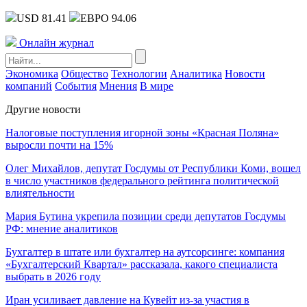
USD 81.41
ЕВРО 94.06
Онлайн журнал
Экономика
Общество
Технологии
Аналитика
Новости
компаний
События
Мнения
В мире
Другие новости
Налоговые поступления игорной зоны «Красная Поляна»
выросли почти на 15%
Олег Михайлов, депутат Госдумы от Республики Коми, вошел
в число участников федерального рейтинга политической
влиятельности
Мария Бутина укрепила позиции среди депутатов Госдумы
РФ: мнение аналитиков
Бухгалтер в штате или бухгалтер на аутсорсинге: компания
«Бухгалтерский Квартал» рассказала, какого специалиста
выбрать в 2026 году
Иран усиливает давление на Кувейт из-за участия в