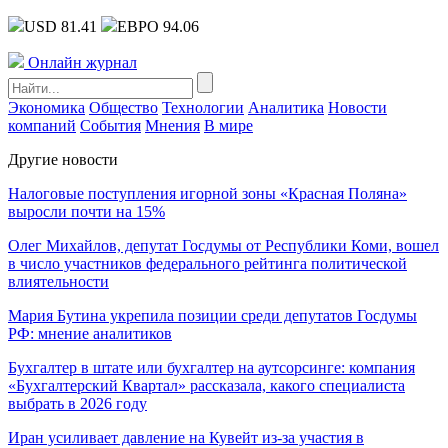
USD 81.41
ЕВРО 94.06
Онлайн журнал
Экономика
Общество
Технологии
Аналитика
Новости
компаний
События
Мнения
В мире
Другие новости
Налоговые поступления игорной зоны «Красная Поляна»
выросли почти на 15%
Олег Михайлов, депутат Госдумы от Республики Коми, вошел
в число участников федерального рейтинга политической
влиятельности
Мария Бутина укрепила позиции среди депутатов Госдумы
РФ: мнение аналитиков
Бухгалтер в штате или бухгалтер на аутсорсинге: компания
«Бухгалтерский Квартал» рассказала, какого специалиста
выбрать в 2026 году
Иран усиливает давление на Кувейт из-за участия в