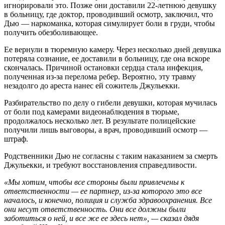
игнорировали это. Позже они доставили 22-летнюю девушку
в больницу, где доктор, проводивший осмотр, заключил, что
Дью — наркоманка, которая симулирует боли в груди, чтобы
получить обезболивающее.
Ее вернули в тюремную камеру. Через несколько дней девушка
потеряла сознание, ее доставили в больницу, где она вскоре
скончалась. Причиной остановки сердца стала инфекция,
полученная из-за перелома ребер. Вероятно, эту травму
незадолго до ареста нанес ей сожитель Джульекки.
Разбирательство по делу о гибели девушки, которая мучилась
от боли под камерами видеонаблюдения в тюрьме,
продолжалось несколько лет. В результате полицейские
получили лишь выговоры, а врач, проводивший осмотр —
штраф.
Родственники Дью не согласны с таким наказанием за смерть
Джульекки, и требуют восстановления справедливости.
«Мы хотим, чтобы все стороны были привлечены к
ответственности — ее партнер, из-за которого это все
началось, и конечно, полиция и служба здравоохранения. Все
они несут ответственность. Они все должны были
заботиться о ней, и все же ее здесь нет», — сказал дядя