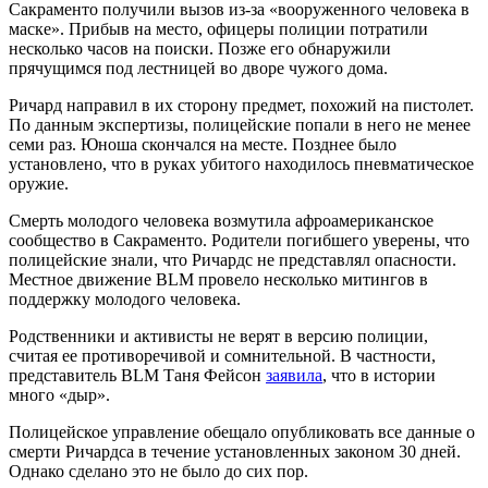
Сакраменто получили вызов из-за «вооруженного человека в
маске». Прибыв на место, офицеры полиции потратили
несколько часов на поиски. Позже его обнаружили
прячущимся под лестницей во дворе чужого дома.
Ричард направил в их сторону предмет, похожий на пистолет.
По данным экспертизы, полицейские попали в него не менее
семи раз. Юноша скончался на месте. Позднее было
установлено, что в руках убитого находилось пневматическое
оружие.
Смерть молодого человека возмутила афроамериканское
сообщество в Сакраменто. Родители погибшего уверены, что
полицейские знали, что Ричардс не представлял опасности.
Местное движение BLM провело несколько митингов в
поддержку молодого человека.
Родственники и активисты не верят в версию полиции,
считая ее противоречивой и сомнительной. В частности,
представитель BLM Таня Фейсон
заявила
, что в истории
много «дыр».
Полицейское управление обещало опубликовать все данные о
смерти Ричардса в течение установленных законом 30 дней.
Однако сделано это не было до сих пор.