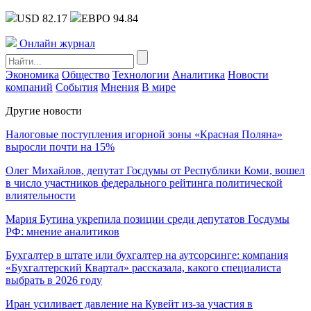
USD 82.17
ЕВРО 94.84
Онлайн журнал
Экономика
Общество
Технологии
Аналитика
Новости
компаний
События
Мнения
В мире
Другие новости
Налоговые поступления игорной зоны «Красная Поляна»
выросли почти на 15%
Олег Михайлов, депутат Госдумы от Республики Коми, вошел
в число участников федерального рейтинга политической
влиятельности
Мария Бутина укрепила позиции среди депутатов Госдумы
РФ: мнение аналитиков
Бухгалтер в штате или бухгалтер на аутсорсинге: компания
«Бухгалтерский Квартал» рассказала, какого специалиста
выбрать в 2026 году
Иран усиливает давление на Кувейт из-за участия в