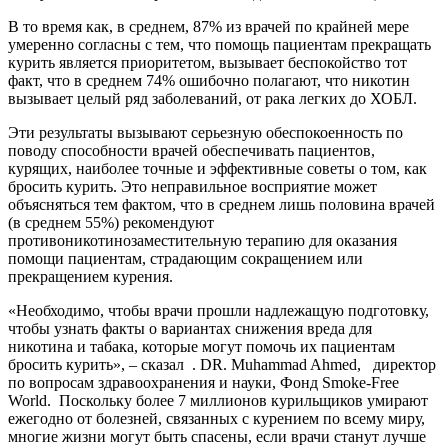
В то время как, в среднем, 87% из врачей по крайней мере
умеренно согласны с тем, что помощь пациентам прекращать
курить является приоритетом, вызывает беспокойство тот
факт, что в среднем 74% ошибочно полагают, что никотин
вызывает целый ряд заболеваний, от рака легких до ХОБЛ.
Эти результаты вызывают серьезную обеспокоенность по
поводу способности врачей обеспечивать пациентов,
курящих, наиболее точные и эффективные советы о том, как
бросить курить. Это неправильное восприятие может
объясняться тем фактом, что в среднем лишь половина врачей
(в среднем 55%) рекомендуют
противоникотинозаместительную терапию для оказания
помощи пациентам, страдающим сокращением или
прекращением курения.
«Необходимо, чтобы врачи прошли надлежащую подготовку,
чтобы узнать факты о вариантах снижения вреда для
никотина и табака, которые могут помочь их пациентам
бросить курить», – сказал . DR. Muhammad Ahmed, директор
по вопросам здравоохранения и науки, Фонд Smoke-Free
World. Поскольку более 7 миллионов курильщиков умирают
ежегодно от болезней, связанных с курением по всему миру,
многие жизни могут быть спасены, если врачи станут лучше