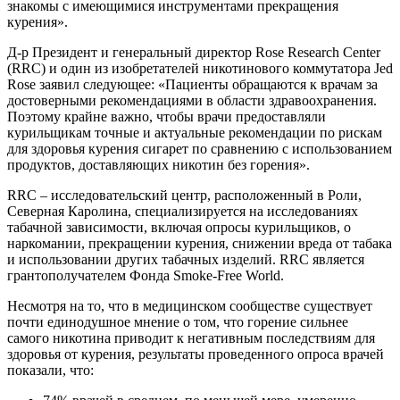
знакомы с имеющимися инструментами прекращения
курения».
Д-р Президент и генеральный директор Rose Research Center
(RRC) и один из изобретателей никотинового коммутатора Jed
Rose заявил следующее: «Пациенты обращаются к врачам за
достоверными рекомендациями в области здравоохранения.
Поэтому крайне важно, чтобы врачи предоставляли
курильщикам точные и актуальные рекомендации по рискам
для здоровья курения сигарет по сравнению с использованием
продуктов, доставляющих никотин без горения».
RRC – исследовательский центр, расположенный в Роли,
Северная Каролина, специализируется на исследованиях
табачной зависимости, включая опросы курильщиков, о
наркомании, прекращении курения, снижении вреда от табака
и использовании других табачных изделий. RRC является
грантополучателем Фонда Smoke-Free World.
Несмотря на то, что в медицинском сообществе существует
почти единодушное мнение о том, что горение сильнее
самого никотина приводит к негативным последствиям для
здоровья от курения, результаты проведенного опроса врачей
показали, что: