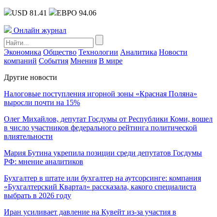
USD 81.41
ЕВРО 94.06
Онлайн журнал
Экономика
Общество
Технологии
Аналитика
Новости
компаний
События
Мнения
В мире
Другие новости
Налоговые поступления игорной зоны «Красная Поляна»
выросли почти на 15%
Олег Михайлов, депутат Госдумы от Республики Коми, вошел
в число участников федерального рейтинга политической
влиятельности
Мария Бутина укрепила позиции среди депутатов Госдумы
РФ: мнение аналитиков
Бухгалтер в штате или бухгалтер на аутсорсинге: компания
«Бухгалтерский Квартал» рассказала, какого специалиста
выбрать в 2026 году
Иран усиливает давление на Кувейт из-за участия в