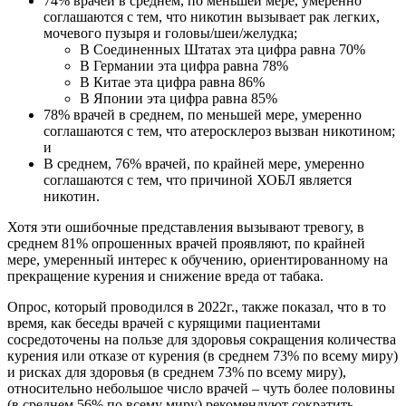
74% врачей в среднем, по меньшей мере, умеренно
соглашаются с тем, что никотин вызывает рак легких,
мочевого пузыря и головы/шеи/желудка;
В Соединенных Штатах эта цифра равна 70%
В Германии эта цифра равна 78%
В Китае эта цифра равна 86%
В Японии эта цифра равна 85%
78% врачей в среднем, по меньшей мере, умеренно
соглашаются с тем, что атеросклероз вызван никотином;
и
В среднем, 76% врачей, по крайней мере, умеренно
соглашаются с тем, что причиной ХОБЛ является
никотин.
Хотя эти ошибочные представления вызывают тревогу, в
среднем 81% опрошенных врачей проявляют, по крайней
мере, умеренный интерес к обучению, ориентированному на
прекращение курения и снижение вреда от табака.
Опрос, который проводился в 2022г., также показал, что в то
время, как беседы врачей с курящими пациентами
сосредоточены на пользе для здоровья сокращения количества
курения или отказе от курения (в среднем 73% по всему миру)
и рисках для здоровья (в среднем 73% по всему миру),
относительно небольшое число врачей – чуть более половины
(в среднем 56% по всему миру) рекомендуют сократить