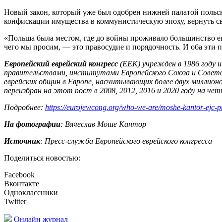
Новый закон, который уже был одобрен нижней палатой польск
конфискации имущества в коммунистическую эпоху, вернуть св
«Польша была местом, где до войны проживало большинство ев
чего мы просим, — это правосудие и порядочность. И оба эти
Европейский еврейский конгресс
(ЕЕК) учрежден в 1986 году 
правительствами, институтами Европейского Союза и Совето
еврейских общин в Европе, насчитывающих более двух миллионо
переизбран на этот пост в 2008, 2012, 2016 и 2020 году на че
Подробнее:
https://eurojewcong.org/who-we-are/moshe-kantor-ejc-pr
На фотографии
: Вячеслав Моше Кантор
Источник
: Пресс-служба Европейского еврейского конгресса
Поделиться новостью:
Facebook
Вконтакте
Одноклассники
Twitter
Онлайн журнал