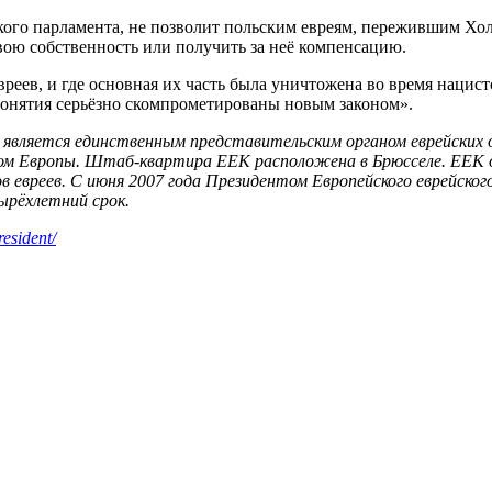
ого парламента, не позволит польским евреям, пережившим Холо
ою собственность или получить за неё компенсацию.
реев, и где основная их часть была уничтожена во время нацис
 понятия серьёзно скомпрометированы новым законом».
и является единственным представительским органом еврейских
м Европы. Штаб-квартира ЕЕК расположена в Брюсселе. ЕЕК о
в евреев. С июня 2007 года Президентом Европейского еврейско
тырёхлетний срок.
esident/