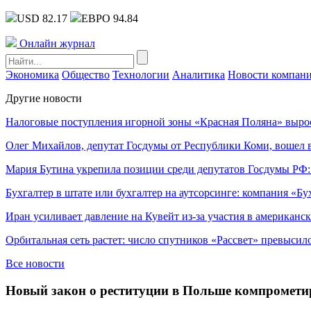
USD 82.17
ЕВРО 94.84
Онлайн журнал
Экономика
Общество
Технологии
Аналитика
Новости компан
Другие новости
Налоговые поступления игорной зоны «Красная Поляна» выро
Олег Михайлов, депутат Госдумы от Республики Коми, вошел в
Мария Бутина укрепила позиции среди депутатов Госдумы РФ:
Бухгалтер в штате или бухгалтер на аутсорсинге: компания «Бу
Иран усиливает давление на Кувейт из-за участия в американс
Орбитальная сеть растет: число спутников «Рассвет» превысил
Все новости
Новый закон о реституции в Польше компрометир