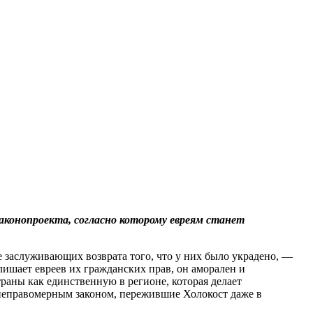
аконопроекта, согласно которому евреям станет
не заслуживающих возврата того, что у них было украдено, —
лишает евреев их гражданских прав, он аморален и
аны как единственную в регионе, которая делает
 неправомерным законом, пережившие Холокост даже в