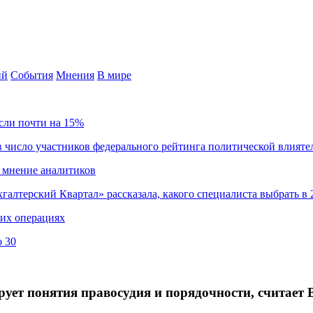
ий
События
Мнения
В мире
сли почти на 15%
 число участников федерального рейтинга политической влияте
 мнение аналитиков
хгалтерский Квартал» рассказала, какого специалиста выбрать в 
ких операциях
о 30
ует понятия правосудия и порядочности, считает