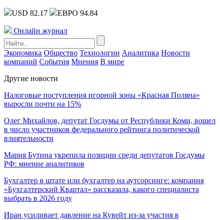
USD 82.17
ЕВРО 94.84
Онлайн журнал
Экономика
Общество
Технологии
Аналитика
Новости
компаний
События
Мнения
В мире
Другие новости
Налоговые поступления игорной зоны «Красная Поляна»
выросли почти на 15%
Олег Михайлов, депутат Госдумы от Республики Коми, вошел
в число участников федерального рейтинга политической
влиятельности
Мария Бутина укрепила позиции среди депутатов Госдумы
РФ: мнение аналитиков
Бухгалтер в штате или бухгалтер на аутсорсинге: компания
«Бухгалтерский Квартал» рассказала, какого специалиста
выбрать в 2026 году
Иран усиливает давление на Кувейт из-за участия в