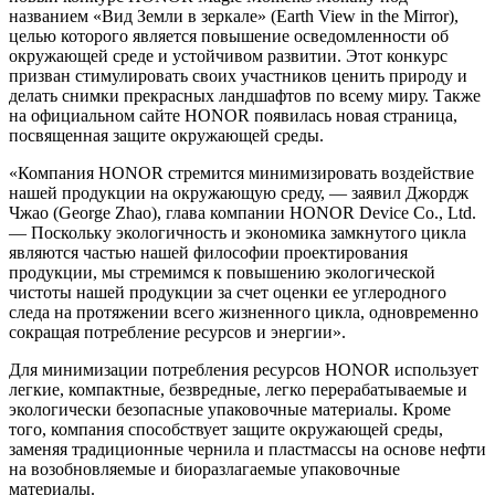
названием «Вид Земли в зеркале» (Earth View in the Mirror),
целью которого является повышение осведомленности об
окружающей среде и устойчивом развитии. Этот конкурс
призван стимулировать своих участников ценить природу и
делать снимки прекрасных ландшафтов по всему миру. Также
на официальном сайте HONOR появилась новая страница,
посвященная защите окружающей среды.
«Компания HONOR стремится минимизировать воздействие
нашей продукции на окружающую среду, — заявил Джордж
Чжао (George Zhao), глава компании HONOR Device Co., Ltd.
— Поскольку экологичность и экономика замкнутого цикла
являются частью нашей философии проектирования
продукции, мы стремимся к повышению экологической
чистоты нашей продукции за счет оценки ее углеродного
следа на протяжении всего жизненного цикла, одновременно
сокращая потребление ресурсов и энергии».
Для минимизации потребления ресурсов HONOR использует
легкие, компактные, безвредные, легко перерабатываемые и
экологически безопасные упаковочные материалы. Кроме
того, компания способствует защите окружающей среды,
заменяя традиционные чернила и пластмассы на основе нефти
на возобновляемые и биоразлагаемые упаковочные
материалы.