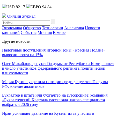
USD 82.17
ЕВРО 94.84
Онлайн журнал
Экономика
Общество
Технологии
Аналитика
Новости
компаний
События
Мнения
В мире
Другие новости
Налоговые поступления игорной зоны «Красная Поляна»
выросли почти на 15%
Олег Михайлов, депутат Госдумы от Республики Коми, вошел
в число участников федерального рейтинга политической
влиятельности
Мария Бутина укрепила позиции среди депутатов Госдумы
РФ: мнение аналитиков
Бухгалтер в штате или бухгалтер на аутсорсинге: компания
«Бухгалтерский Квартал» рассказала, какого специалиста
выбрать в 2026 году
Иран усиливает давление на Кувейт из-за участия в