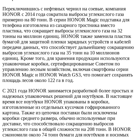
Переключившись с нефтяных чернил на соевые, компания
HONOR с 2014 года сократила выбросы углекислого газа
примерно на 80 тонн. В серии HONOR Magic подставка для
телефона изготовлена из сахарного тростника вместо
пластика, что сокращает выбросы углекислого газа на 32
тонны на миллион единиц. HONOR также заменила пластик
бумагой для защитной пленки зарядных устройств и кабелей
передачи данных, что способствует дальнейшему сокращению
выбросов углекислого газа на 35 тонн на 10 миллионов
единиц. Кроме того, для хранения продукции используются
упаковочные коробки, сертифицированные Советом по
управлению лесным хозяйством, включая смартфоны серии
HONOR Magic и HONOR Watch GS3, что помогает сохранять
площадь лесов около 122 га в год.
С 2021 года HONOR занимается разработкой более простых и
надежных упаковочных решений для ноутбуков. В настоящее
время все ноутбуки HONOR упакованы в коробки,
изготовленные из отдельных кусочков гофрированного
картона. Также из цепочки поставки были исключены
коробки среднего размера, обычно используемые при
доставке, что способствовало сокращению выбросов
углекислого газа в общей сложности на 208 тонн. В HONOR
сэкономили около 74 тонн бумаги для ноутбуков и носимых