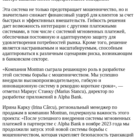
Эта система не только предотвращает мошенничество, но и
значительно снижает финансовый ущерб для клиентов за счет
быстрых и эффективных вмешательств. Гибкость решения
дает возможность интеграции с другими платежными
системами, в том числе с системой мгновенных платежей,
обеспечивая постоянную и адаптируемую защиту для
удовлетворения потребностей рынка. Кроме того, решение
является настраиваемым и масштабируемым, способным
адаптироваться к различным сценариям риска, возникающим
в банковском секторе.
«Компания Montran сыграла решающую роль в разработке
этой системы борьбы с мошенничеством. Мы успешно
внедрили высокопроизводительную, гибкую и
инновационную систему в рекордно короткие сроки», —
отметил Мариус Станку (Marius Stancu), директор по
разработке приложений в Alpha Bank.
Ирина Карку (Irina Cârcu), региональный менеджер по
продажам в компании Montran, подчеркнула важность этого
проекта: «После успешного внедрения системы мгновенных
платежей в партнерстве с Alpha Bank в ноябре 2023 года мы
продолжили запуск этой новой системы борьбы с
мошенничеством, которая укрепляет безопасность транзакций