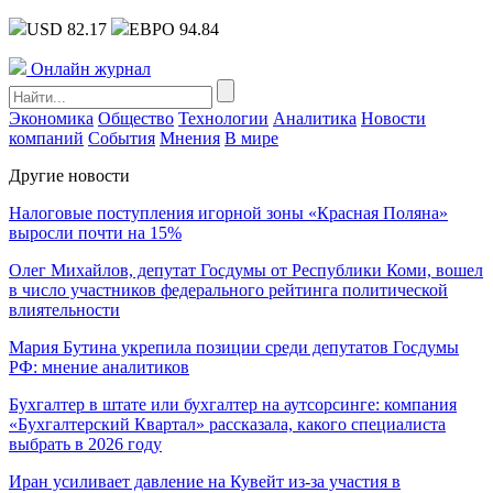
USD 82.17
ЕВРО 94.84
Онлайн журнал
Экономика
Общество
Технологии
Аналитика
Новости
компаний
События
Мнения
В мире
Другие новости
Налоговые поступления игорной зоны «Красная Поляна»
выросли почти на 15%
Олег Михайлов, депутат Госдумы от Республики Коми, вошел
в число участников федерального рейтинга политической
влиятельности
Мария Бутина укрепила позиции среди депутатов Госдумы
РФ: мнение аналитиков
Бухгалтер в штате или бухгалтер на аутсорсинге: компания
«Бухгалтерский Квартал» рассказала, какого специалиста
выбрать в 2026 году
Иран усиливает давление на Кувейт из-за участия в