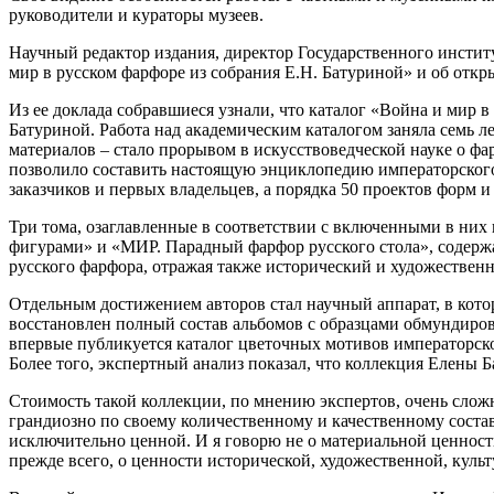
руководители и кураторы музеев.
Научный редактор издания, директор Государственного институ
мир в русском фарфоре из собрания Е.Н. Батуриной» и об отк
Из ее доклада собравшиеся узнали, что каталог «Война и мир 
Батуриной. Работа над академическим каталогом заняла семь ле
материалов – стало прорывом в искусствоведческой науке о ф
позволило составить настоящую энциклопедию императорского 
заказчиков и первых владельцев, а порядка 50 проектов форм 
Три тома, озаглавленные в соответствии с включенными в н
фигурами» и «МИР. Парадный фарфор русского стола», содержа
русского фарфора, отражая также исторический и художествен
Отдельным достижением авторов стал научный аппарат, в кото
восстановлен полный состав альбомов с образцами обмундиров
впервые публикуется каталог цветочных мотивов императорско
Более того, экспертный анализ показал, что коллекция Елены
Стоимость такой коллекции, по мнению экспертов, очень слож
грандиозно по своему количественному и качественному состав
исключительно ценной. И я говорю не о материальной ценности
прежде всего, о ценности исторической, художественной, куль