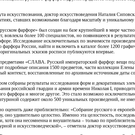
та искусствознания, доктор искусствоведения Наталия Сиповска
рытиях, ставших возможными благодаря масштабу и уникальному 
в русском фарфоре» был создан на базе крупнейшей в мире част
т, вовлекла более 100 специалистов, но появившееся в результа
арфоре. Исследование исключительных по значимости произведе
фарфора России, найти и включить в каталог более 1200 графич
и оригинальных эскизов росписи публикуются впервые.
их предметами «СЛАВА. Русский императорский фарфор: вещи 
т подробные описания 1500 предметов, части коллекции Елены 
ный контекст, восстановленные по архивным источникам даты с
ром собраны результаты исследования форм и декоративных эле
ания российской гвардии и армии времени Николая I, приводит
го фарфора и многое другое. Это стало возможно исключительн
 Батуриной содержит около 500 уникальных произведений, не им
но оценить даже приблизительно: «Собрание русского и европе
у, оно удивительно целостно. Именно эта целостность, последо
, хотя она несомненна и внушительна – только по приблизитель
турной и искусствоведческой», – отметила доктор искусствоведе