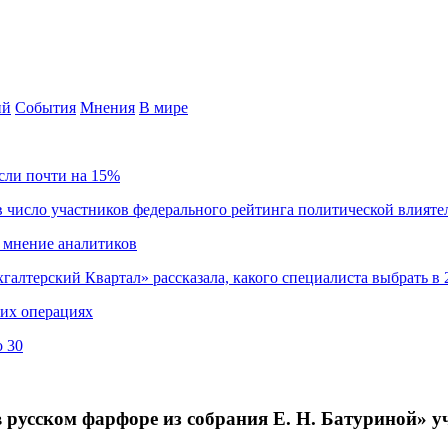
ий
События
Мнения
В мире
сли почти на 15%
 число участников федерального рейтинга политической влияте
 мнение аналитиков
хгалтерский Квартал» рассказала, какого специалиста выбрать в 
ких операциях
о 30
 русском фарфоре из собрания Е. Н. Батуриной» у