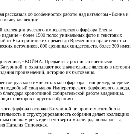
я рассказала об особенностях работы над каталогом «Война и
составу коллекции.
ной коллекции русского императорского фарфора Елены
те издание – более 1500 полос уникальных фото и текстовых
ний от Екатерининских времен до Временного правительства
еских источников, 800 архивных свидетельств, более 300 имен
поднесения», «ВОЙНА. Предметы с росписью военными
Батуриной, и охватывают все значительные явления в истории
оздания произведений, историю их бытования.
ментов русского императорского фарфора – например, впервые
ся подробный свод марок Императорского фарфорового завода,
о благодаря кропотливой собирательской работе владелицы.
еющих повторов в других собраниях.
йского фарфора госпожи Батуриной не просто масштабно и
вательность и структурированность собрания делает коллекцию
ным оценкам речь идет о четверти миллиарда долларов – а,
ния Наталия Сиповская.