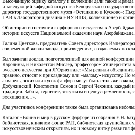
Высочайшую оценку каталогу и коллекции дали также Ираида Б
и заведующий кафедрой искусства Белорусского государственн
директор государственного музея «Останкино и Кусково»; П
LAB в Лаборатории дизайна НИУ ВШЭ, коллекционер и органи
Об истории и состоянии фарфорового искусства в Азербайджане
истории искусств Национальной академии наук Азербайджана.
Галина Цветкова, председатель Совета директоров Императорск
современной жизни завода, произведениях, создаваемых по кл
Был зачитан доклад, подготовленный для данной конференции
Каролины, и Николеттой Мислер, профессором Университета в
русского искусства при Л’Ориентале: «Мы решили объединить 
правило, относят к прикладному или «малому» искусству. Но э
акварель, эскиз или кусок фарфора могут быть столь же важны,
Добужинский, Константин Сомов и Сергей Чехонин, каждый из 
традиции. Забота, терпение, энтузиазм и целеустремленность,
восхищения…».
Для участников конференции также была организована неболь
Каталог «Война и мир в русском фарфоре из собрания Е.Н. Ба
библиотеках, книжном фонде РАН, библиотеках крупнейших уни
искусствоведческим открытиям, но и новому витку развития ф