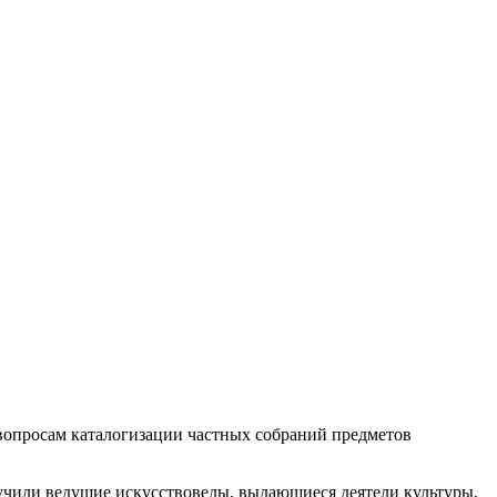
вопросам каталогизации частных собраний предметов
учили ведущие искусствоведы, выдающиеся деятели культуры,