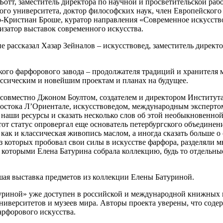
отт, заместитель директора по научной и просветительской рабо
ого университета, доктор философских наук, член Европейског
ьер-Кристиан Броше, куратор направления «Современное искус
затор выставок современного искусства.
 рассказал Хазар Зейналов – искусствовед, заместитель директ
ого фарфорового завода – продолжателя традиций и хранителя м
ассическим и новейшим проектам и планах на будущее.
 совместно Джоном Боултом, создателем и директором Институ
остока Л’Ориентале, искусствоведом, международным экспертом
наши ресурсы и сказать несколько слов об этой необыкновенно
тот статус опровергал еще основатель петербургского объединен
 как и классическая живопись маслом, а иногда сказать больше 
которых пробовал свои силы в искусстве фарфора, разделяли м
 с которыми Елена Батурина собрала коллекцию, будь то отдельн
шая выставка предметов из коллекции Елены Батуриной.
туриной» уже доступен в российской и международной книжных 
верситетов и музеев мира. Авторы проекта уверены, что содер
арфорового искусства.