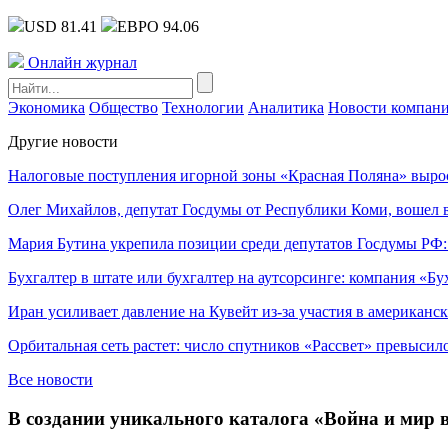
USD 81.41
ЕВРО 94.06
Онлайн журнал
Экономика
Общество
Технологии
Аналитика
Новости компан
Другие новости
Налоговые поступления игорной зоны «Красная Поляна» выро
Олег Михайлов, депутат Госдумы от Республики Коми, вошел в
Мария Бутина укрепила позиции среди депутатов Госдумы РФ:
Бухгалтер в штате или бухгалтер на аутсорсинге: компания «Бу
Иран усиливает давление на Кувейт из-за участия в американс
Орбитальная сеть растет: число спутников «Рассвет» превысил
Все новости
В создании уникального каталога «Война и мир в