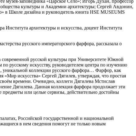
те музея-заповедника «Царское Село»; Игорь Духан, профессор
о общества культуры и Академии архитектуры; Сергей Авдонин,
ство» в Школе дизайна и руководитель юнита HSE MUSEUMS
ора Института архитектуры и искусства, доцент Института
астерства русского императорского фарфора, рассказала о
та современной русской культуры при Университете Южной
 по русскому искусству, руководителем центра по изучению
й, уникальной коллекции русского фарфора… Фарфор, как
ия «Мир искусства» Сергей Дягилев, утверждая, что простая
о своём времени. Очевидно, коллеги Дягилева Мстислав
нение Дягилева. Данная коллекция фарфора продолжает эти
ые предметы или целые сервизы, действительно достойны
палатах, Российской государственной и национальной
жащиеся в нем сведения помогут не только новым