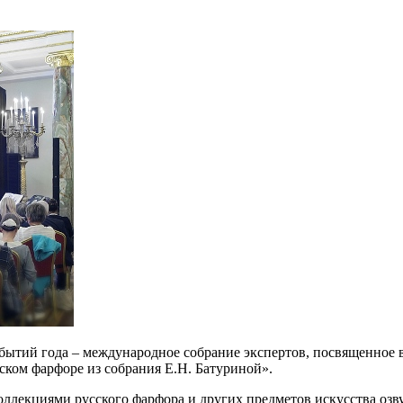
бытий года – международное собрание экспертов, посвященное 
ском фарфоре из собрания Е.Н. Батуриной».
ллекциями русского фарфора и других предметов искусства озв