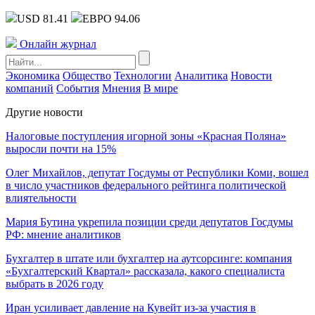
USD 81.41
ЕВРО 94.06
Онлайн журнал
Экономика
Общество
Технологии
Аналитика
Новости
компаний
События
Мнения
В мире
Другие новости
Налоговые поступления игорной зоны «Красная Поляна»
выросли почти на 15%
Олег Михайлов, депутат Госдумы от Республики Коми, вошел
в число участников федерального рейтинга политической
влиятельности
Мария Бутина укрепила позиции среди депутатов Госдумы
РФ: мнение аналитиков
Бухгалтер в штате или бухгалтер на аутсорсинге: компания
«Бухгалтерский Квартал» рассказала, какого специалиста
выбрать в 2026 году
Иран усиливает давление на Кувейт из-за участия в