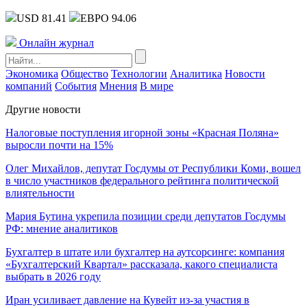
USD 81.41
ЕВРО 94.06
Онлайн журнал
Экономика
Общество
Технологии
Аналитика
Новости
компаний
События
Мнения
В мире
Другие новости
Налоговые поступления игорной зоны «Красная Поляна»
выросли почти на 15%
Олег Михайлов, депутат Госдумы от Республики Коми, вошел
в число участников федерального рейтинга политической
влиятельности
Мария Бутина укрепила позиции среди депутатов Госдумы
РФ: мнение аналитиков
Бухгалтер в штате или бухгалтер на аутсорсинге: компания
«Бухгалтерский Квартал» рассказала, какого специалиста
выбрать в 2026 году
Иран усиливает давление на Кувейт из-за участия в