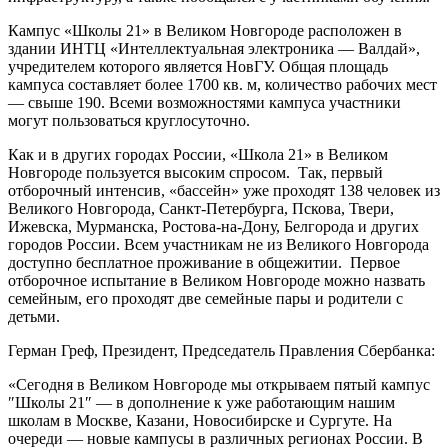
Кампус «Школы 21» в Великом Новгороде расположен в
здании ИНТЦ «Интеллектуальная электроника — Валдай»,
учредителем которого является НовГУ. Общая площадь
кампуса составляет более 1700 кв. м, количество рабочих мест
— свыше 190. Всеми возможностями кампуса участники
могут пользоваться круглосуточно.
Как и в других городах России, «Школа 21» в Великом
Новгороде пользуется высоким спросом. Так, первый
отборочный интенсив, «бассейн» уже проходят 138 человек из
Великого Новгорода, Санкт-Петербурга, Пскова, Твери,
Ижевска, Мурманска, Ростова-на-Дону, Белгорода и других
городов России. Всем участникам не из Великого Новгорода
доступно бесплатное проживание в общежитии. Первое
отборочное испытание в Великом Новгороде можно назвать
семейным, его проходят две семейные пары и родители с
детьми.
Герман Греф, Президент, Председатель Правления Сбербанка:
«Сегодня в Великом Новгороде мы открываем пятый кампус
″Школы 21″ — в дополнение к уже работающим нашим
школам в Москве, Казани, Новосибирске и Сургуте. На
очереди — новые кампусы в различных регионах России. В