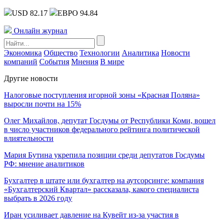
USD 82.17
ЕВРО 94.84
Онлайн журнал
Экономика
Общество
Технологии
Аналитика
Новости
компаний
События
Мнения
В мире
Другие новости
Налоговые поступления игорной зоны «Красная Поляна»
выросли почти на 15%
Олег Михайлов, депутат Госдумы от Республики Коми, вошел
в число участников федерального рейтинга политической
влиятельности
Мария Бутина укрепила позиции среди депутатов Госдумы
РФ: мнение аналитиков
Бухгалтер в штате или бухгалтер на аутсорсинге: компания
«Бухгалтерский Квартал» рассказала, какого специалиста
выбрать в 2026 году
Иран усиливает давление на Кувейт из-за участия в