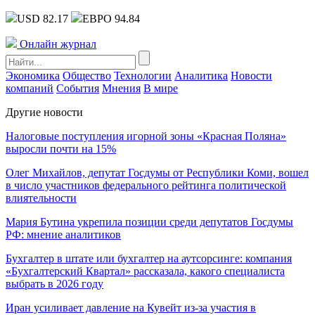
USD 82.17
ЕВРО 94.84
Онлайн журнал
Экономика
Общество
Технологии
Аналитика
Новости
компаний
События
Мнения
В мире
Другие новости
Налоговые поступления игорной зоны «Красная Поляна»
выросли почти на 15%
Олег Михайлов, депутат Госдумы от Республики Коми, вошел
в число участников федерального рейтинга политической
влиятельности
Мария Бутина укрепила позиции среди депутатов Госдумы
РФ: мнение аналитиков
Бухгалтер в штате или бухгалтер на аутсорсинге: компания
«Бухгалтерский Квартал» рассказала, какого специалиста
выбрать в 2026 году
Иран усиливает давление на Кувейт из-за участия в