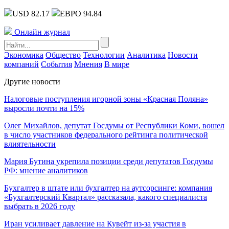
USD 82.17
ЕВРО 94.84
Онлайн журнал
Экономика
Общество
Технологии
Аналитика
Новости
компаний
События
Мнения
В мире
Другие новости
Налоговые поступления игорной зоны «Красная Поляна»
выросли почти на 15%
Олег Михайлов, депутат Госдумы от Республики Коми, вошел
в число участников федерального рейтинга политической
влиятельности
Мария Бутина укрепила позиции среди депутатов Госдумы
РФ: мнение аналитиков
Бухгалтер в штате или бухгалтер на аутсорсинге: компания
«Бухгалтерский Квартал» рассказала, какого специалиста
выбрать в 2026 году
Иран усиливает давление на Кувейт из-за участия в