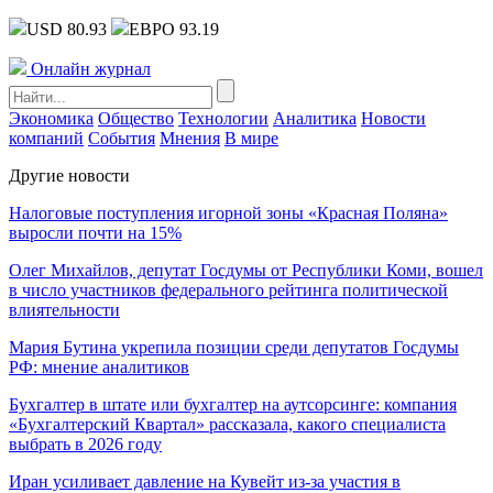
USD 80.93
ЕВРО 93.19
Онлайн журнал
Экономика
Общество
Технологии
Аналитика
Новости
компаний
События
Мнения
В мире
Другие новости
Налоговые поступления игорной зоны «Красная Поляна»
выросли почти на 15%
Олег Михайлов, депутат Госдумы от Республики Коми, вошел
в число участников федерального рейтинга политической
влиятельности
Мария Бутина укрепила позиции среди депутатов Госдумы
РФ: мнение аналитиков
Бухгалтер в штате или бухгалтер на аутсорсинге: компания
«Бухгалтерский Квартал» рассказала, какого специалиста
выбрать в 2026 году
Иран усиливает давление на Кувейт из-за участия в