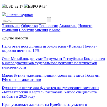
USD 82.17
ЕВРО 94.84
Онлайн журнал
Экономика
Общество
Технологии
Аналитика
Новости
компаний
События
Мнения
В мире
Другие новости
Налоговые поступления игорной зоны «Красная Поляна»
выросли почти на 15%
Олег Михайлов, депутат Госдумы от Республики Коми, вошел
в число участников федерального рейтинга политической
влиятельности
Мария Бутина укрепила позиции среди депутатов Госдумы
РФ: мнение аналитиков
Бухгалтер в штате или бухгалтер на аутсорсинге: компания
«Бухгалтерский Квартал» рассказала, какого специалиста
выбрать в 2026 году
Иран усиливает давление на Кувейт из-за участия в