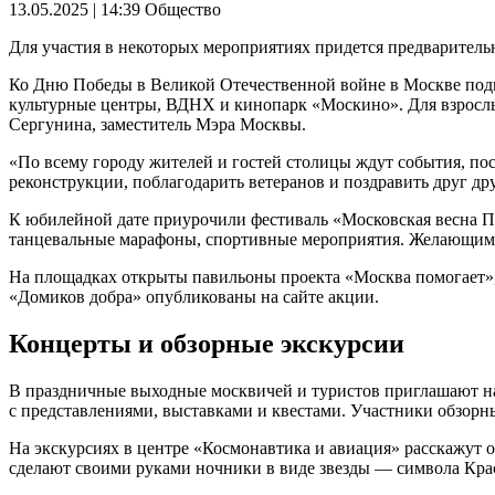
13.05.2025 | 14:39
Общество
Для участия в некоторых мероприятиях придется предварительн
Ко Дню Победы в Великой Отечественной войне в Москве подго
культурные центры, ВДНХ и кинопарк «Москино». Для взрослых
Сергунина, заместитель Мэра Москвы.
«По всему городу жителей и гостей столицы ждут события, п
реконструкции, поблагодарить ветеранов и поздравить друг д
К юбилейной дате приурочили фестиваль «Московская весна По
танцевальные марафоны, спортивные мероприятия. Желающим п
На площадках открыты павильоны проекта «Москва помогает», 
«Домиков добра» опубликованы на сайте акции.
Концерты и обзорные экскурсии
В праздничные выходные москвичей и туристов приглашают на
с представлениями, выставками и квестами. Участники обзорн
На экскурсиях в центре «Космонавтика и авиация» расскажут о
сделают своими руками ночники в виде звезды — символа Кра