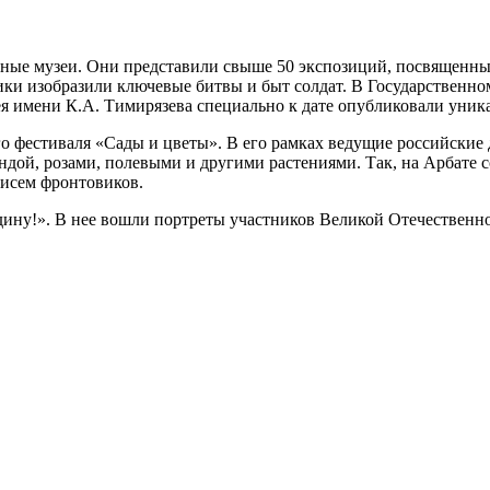
чные музеи. Они представили свыше 50 экспозиций, посвященных
ки изобразили ключевые битвы и быт солдат. В Государственно
зея имени К.А. Тимирязева специально к дате опубликовали уни
о фестиваля «Сады и цветы». В его рамках ведущие российские
дой, розами, полевыми и другими растениями. Так, на Арбате с
писем фронтовиков.
одину!». В нее вошли портреты участников Великой Отечествен