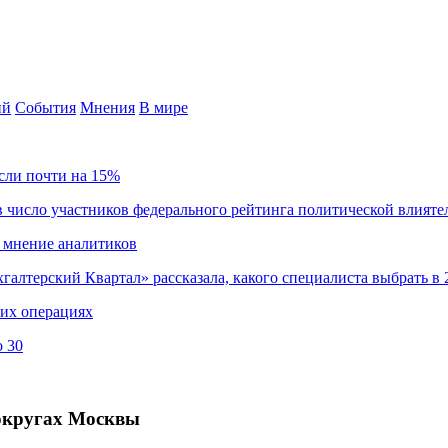
ий
События
Мнения
В мире
сли почти на 15%
 число участников федерального рейтинга политической влияте
 мнение аналитиков
хгалтерский Квартал» рассказала, какого специалиста выбрать в 
ких операциях
о 30
округах Москвы