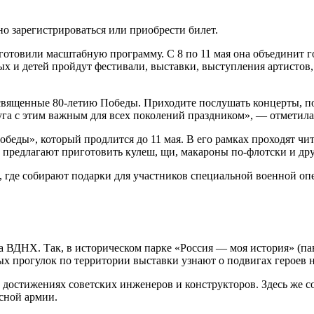
о зарегистрироваться или приобрести билет.
товили масштабную программу. С 8 по 11 мая она объединит го
 и детей пройдут фестивали, выставки, выступления артистов, 
освященные 80-летию Победы. Приходите послушать концерты, п
руга с этим важным для всех поколений праздником», — отметил
беды», который продлится до 11 мая. В его рамках проходят чи
редлагают приготовить кулеш, щи, макароны по-флотски и дру
где собирают подарки для участников специальной военной опе
 ВДНХ. Так, в историческом парке «Россия — моя история» (па
ых прогулок по территории выставки узнают о подвигах героев
 достижениях советских инженеров и конструкторов. Здесь же со
сной армии.