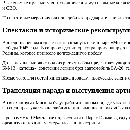
В зеленом театре выступят исполнители и музыкальные колле
и СВО.
На некоторые мероприятия понадобится предварительно зареги
Спектакли и исторические реконструк
В предстоящие выходные стоит заглянуть в кинопарк «Москино
Победы 1945 года. В сопровождении оркестра промаршируют пе
Родины, которое принесло долгожданную победу.
До 11 мая на выставке под открытым небом предлагают увиде
БМ-13 «катюша», советский легкий бронеавтомобиль БА-20, т
Кроме того, для гостей кинопарка проведут творческие заняти
Трансляция парада и выступления арт
Во всех округах Москвы будут работать площадки, где можно 
Со сцен прозвучат такие любимые многими песни, как «Свяще
Программу к 9 Мая также подготовили в Парке Горького, саду
организуют лекции, мастер-классы и викторины.