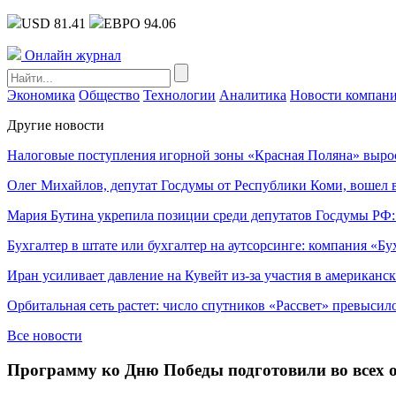
USD 81.41
ЕВРО 94.06
Онлайн журнал
Экономика
Общество
Технологии
Аналитика
Новости компан
Другие новости
Налоговые поступления игорной зоны «Красная Поляна» выро
Олег Михайлов, депутат Госдумы от Республики Коми, вошел в
Мария Бутина укрепила позиции среди депутатов Госдумы РФ:
Бухгалтер в штате или бухгалтер на аутсорсинге: компания «Бу
Иран усиливает давление на Кувейт из-за участия в американс
Орбитальная сеть растет: число спутников «Рассвет» превысил
Все новости
Программу ко Дню Победы подготовили во всех 