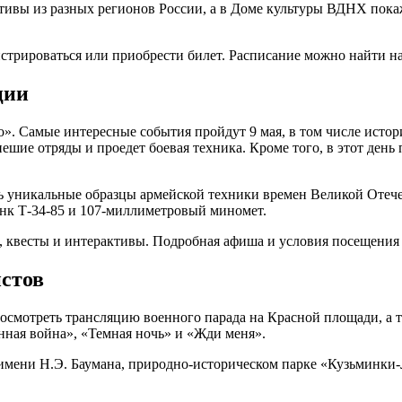
ктивы из разных регионов России, а в Доме культуры ВДНХ пок
стрироваться или приобрести билет. Расписание можно найти н
ции
». Самые интересные события пройдут 9 мая, в том числе истор
шие отряды и проедет боевая техника. Кроме того, в этот день
ть уникальные образцы армейской техники времен Великой Отеч
анк Т-34-85 и 107-миллиметровый миномет.
я, квесты и интерактивы. Подробная афиша и условия посещения 
истов
посмотреть трансляцию военного парада на Красной площади, а 
нная война», «Темная ночь» и «Жди меня».
 имени Н.Э. Баумана, природно-историческом парке «Кузьминки