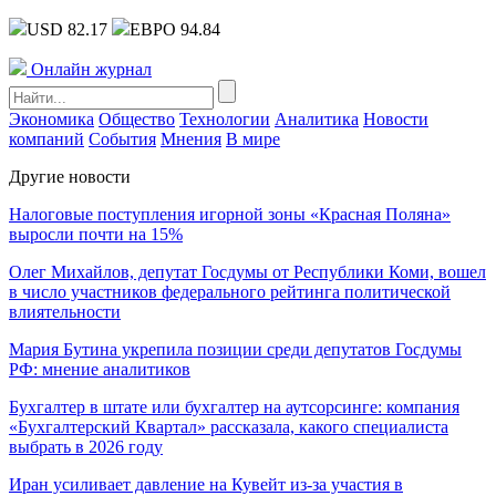
USD 82.17
ЕВРО 94.84
Онлайн журнал
Экономика
Общество
Технологии
Аналитика
Новости
компаний
События
Мнения
В мире
Другие новости
Налоговые поступления игорной зоны «Красная Поляна»
выросли почти на 15%
Олег Михайлов, депутат Госдумы от Республики Коми, вошел
в число участников федерального рейтинга политической
влиятельности
Мария Бутина укрепила позиции среди депутатов Госдумы
РФ: мнение аналитиков
Бухгалтер в штате или бухгалтер на аутсорсинге: компания
«Бухгалтерский Квартал» рассказала, какого специалиста
выбрать в 2026 году
Иран усиливает давление на Кувейт из-за участия в