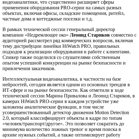
видеоаналитики, что существенно расширяет сферы
применения оборудования PRO-серии на самых разных
объектах, включая офисы, складские помещения, ритейл,
частные дома и коттеджные поселки и т.д.
В рамках технической сессии генеральный директор
компании «Недремлющее око»
Леонид Стариков
совместно с
аудиторией рассмотрел ряд коммерческих вопросов, включая
тему дистрибуции линейки HiWatch PRO, правильных
подходов к реализации оборудования и работе с клиентами.
Спикер также поделился со слушателями собственным
опытом успешной конкуренции на рынке безопасности и
привлечения заказчиков.
Интеллектуальная видеоаналитика, в частности на базе
нейросетей, сегодня является одним из основных трендов в
ИТ-сфере и на рынке безопасности. Как отметили в ходе
технической сессии Марина Привалова и Леонид Стариков, в
камерах HiWatch PRO-серии в каждом устройстве уже
заложены аналитические функции, в том числе
усовершенствованный детектор движения Motion Detection
2.0, который классифицирует объекты в кадре по типам
«человек/транспорт/другое». Это позволяет сократить до
минимума количество ложных тревог и время поиска в
архиве нужных событий, а также оптимизирует работу