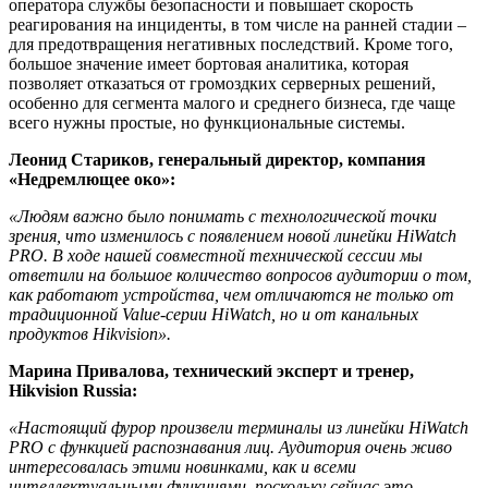
оператора службы безопасности и повышает скорость
реагирования на инциденты, в том числе на ранней стадии –
для предотвращения негативных последствий. Кроме того,
большое значение имеет бортовая аналитика, которая
позволяет отказаться от громоздких серверных решений,
особенно для сегмента малого и среднего бизнеса, где чаще
всего нужны простые, но функциональные системы.
Леонид Стариков, генеральный директор, компания
«Недремлющее око»:
«Людям важно было понимать с технологической точки
зрения, что изменилось с появлением новой линейки
HiWatch
PRO
. В ходе нашей совместной технической сессии мы
ответили на большое количество вопросов аудитории о том,
как работают устройства, чем отличаются не только от
традиционной
Value
-серии
HiWatch
, но и от канальных
продуктов
Hikvision
».
Марина Привалова, технический эксперт и тренер,
Hikvision
Russia
:
«Настоящий фурор произвели терминалы из линейки
HiWatch
PRO
с функцией распознавания лиц. Аудитория очень живо
интересовалась этими новинками, как и всеми
интеллектуальными функциями, поскольку сейчас это