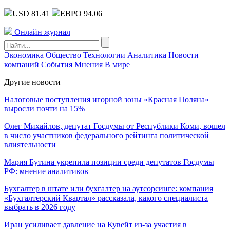
USD 81.41
ЕВРО 94.06
Онлайн журнал
Экономика
Общество
Технологии
Аналитика
Новости
компаний
События
Мнения
В мире
Другие новости
Налоговые поступления игорной зоны «Красная Поляна»
выросли почти на 15%
Олег Михайлов, депутат Госдумы от Республики Коми, вошел
в число участников федерального рейтинга политической
влиятельности
Мария Бутина укрепила позиции среди депутатов Госдумы
РФ: мнение аналитиков
Бухгалтер в штате или бухгалтер на аутсорсинге: компания
«Бухгалтерский Квартал» рассказала, какого специалиста
выбрать в 2026 году
Иран усиливает давление на Кувейт из-за участия в