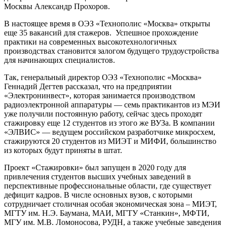
Москвы Александр Прохоров.
В настоящее время в ОЭЗ «Технополис «Москва» открыты
еще 35 вакансий для стажеров. Успешное прохождение
практики на современных высокотехнологичных
производствах становится залогом будущего трудоустройства
для начинающих специалистов.
Так, генеральный директор ОЭЗ «Технополис «Москва»
Геннадий Дегтев рассказал, что на предприятии
«Электронинвест», которая занимается производством
радиоэлектронной аппаратуры — семь практикантов из МЭИ
уже получили постоянную работу, сейчас здесь проходят
стажировку еще 12 студентов из этого же ВУЗа. В компании
«ЭЛВИС» — ведущем российском разработчике микросхем,
стажируются 20 студентов из МИЭТ и МИФИ, большинство
из которых будут приняты в штат.
Проект «Стажировки» был запущен в 2020 году для
привлечения студентов высших учебных заведений в
перспективные профессиональные области, где существует
дефицит кадров. В числе основных вузов, с которыми
сотрудничает столичная особая экономическая зона – МИЭТ,
МГТУ им. Н.Э. Баумана, МАИ, МГТУ «Станкин», МФТИ,
МГУ им. М.В. Ломоносова, РУДН, а также учебные заведения