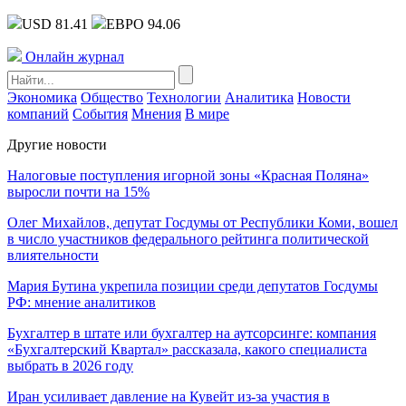
USD 81.41
ЕВРО 94.06
Онлайн журнал
Экономика
Общество
Технологии
Аналитика
Новости
компаний
События
Мнения
В мире
Другие новости
Налоговые поступления игорной зоны «Красная Поляна»
выросли почти на 15%
Олег Михайлов, депутат Госдумы от Республики Коми, вошел
в число участников федерального рейтинга политической
влиятельности
Мария Бутина укрепила позиции среди депутатов Госдумы
РФ: мнение аналитиков
Бухгалтер в штате или бухгалтер на аутсорсинге: компания
«Бухгалтерский Квартал» рассказала, какого специалиста
выбрать в 2026 году
Иран усиливает давление на Кувейт из-за участия в