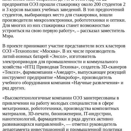
предприятия ОЭЗ прошли стажировку около 200 студентов 2
и 3 курсов высших учебных заведений. В топ предпочтений
студентов, выбирающих место для стажировки, вошли
производители микроэлектроники, робототехники и оптики.
Для многих из них стажировка станет возможностью
устроиться на свою первую работу», – рассказал заместитель
Мэра.
В проекте принимают участие представители всех кластеров
ОЭЗ «Технополис «Москва». В их числе производитель
литий-ионных батарей «Энсол», изготовитель
электроприводов для промышленности и коммунального
хозяйства «НТЦ Приводная Техника», создатель 3D-сканеров
«Тексел», фармкомпания «Амедарт», выпускающее режущий
инструмент предприятие «Микробор», производитель
учебного оборудования компания «Научные развлечения» и
ряд других.
«Высокотехнологичные компании ОЭЗ заинтересованы в
привлечении на работу молодых специалистов в сфере
мехатроники, робототехники, производства композитных
материалов, 3D-печати, биоинженерии, IT-индустрии,
нанотехнологий, фармацевтики и ряда других активно
развивающихся направлений», — отметил руководитель
департамента инвестиционной и промышленной политики