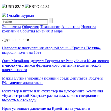
USD 82.17
ЕВРО 94.84
Онлайн журнал
Экономика
Общество
Технологии
Аналитика
Новости
компаний
События
Мнения
В мире
Другие новости
Налоговые поступления игорной зоны «Красная Поляна»
выросли почти на 15%
Олег Михайлов, депутат Госдумы от Республики Коми, вошел
в число участников федерального рейтинга политической
влиятельности
Мария Бутина укрепила позиции среди депутатов Госдумы
РФ: мнение аналитиков
Бухгалтер в штате или бухгалтер на аутсорсинге: компания
«Бухгалтерский Квартал» рассказала, какого специалиста
выбрать в 2026 году
Иран усиливает давление на Кувейт из-за участия в