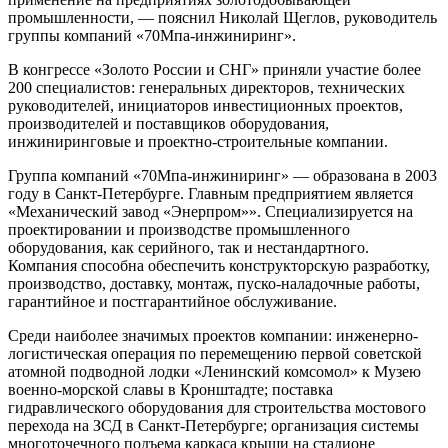
промышленности, — пояснил Николай Щеглов, руководитель
группы компаний «70Мпа-инжиниринг».
В конгрессе «Золото России и СНГ» приняли участие более
200 специалистов: генеральных директоров, технических
руководителей, инициаторов инвестиционных проектов,
производителей и поставщиков оборудования,
инжиниринговые и проектно-строительные компании.
Группа компаний «70Мпа-инжиниринг» — образована в 2003
году в Санкт-Петербурге. Главным предприятием является
«Механический завод «Энерпром»». Специализируется на
проектировании и производстве промышленного
оборудования, как серийного, так и нестандартного.
Компания способна обеспечить конструкторскую разработку,
производство, доставку, монтаж, пуско-наладочные работы,
гарантийное и постгарантийное обслуживание.
Среди наиболее значимых проектов компании: инженерно-
логистическая операция по перемещению первой советской
атомной подводной лодки «Ленинский комсомол» к Музею
военно-морской славы в Кронштадте; поставка
гидравлического оборудования для строительства мостового
перехода на ЗСД в Санкт-Петербурге; организация системы
многоточечного подъема каркаса крыши на стадионе