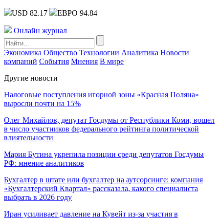
USD 82.17
ЕВРО 94.84
Онлайн журнал
Экономика
Общество
Технологии
Аналитика
Новости
компаний
События
Мнения
В мире
Другие новости
Налоговые поступления игорной зоны «Красная Поляна»
выросли почти на 15%
Олег Михайлов, депутат Госдумы от Республики Коми, вошел
в число участников федерального рейтинга политической
влиятельности
Мария Бутина укрепила позиции среди депутатов Госдумы
РФ: мнение аналитиков
Бухгалтер в штате или бухгалтер на аутсорсинге: компания
«Бухгалтерский Квартал» рассказала, какого специалиста
выбрать в 2026 году
Иран усиливает давление на Кувейт из-за участия в