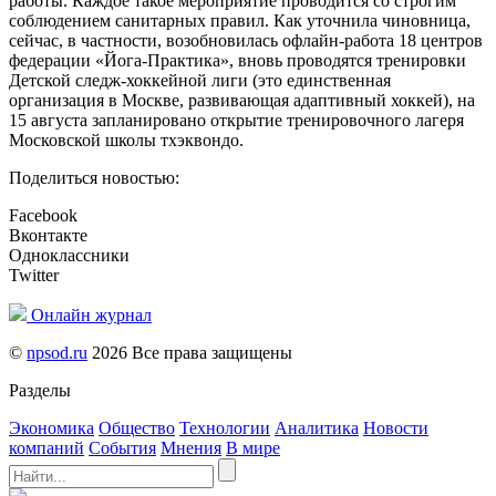
работы. Каждое такое мероприятие проводится со строгим
соблюдением санитарных правил. Как уточнила чиновница,
сейчас, в частности, возобновилась офлайн-работа 18 центров
федерации «Йога-Практика», вновь проводятся тренировки
Детской следж-хоккейной лиги (это единственная
организация в Москве, развивающая адаптивный хоккей), на
15 августа запланировано открытие тренировочного лагеря
Московской школы тхэквондо.
Поделиться новостью:
Facebook
Вконтакте
Одноклассники
Twitter
Онлайн журнал
©
npsod.ru
2026 Все права защищены
Разделы
Экономика
Общество
Технологии
Аналитика
Новости
компаний
События
Мнения
В мире