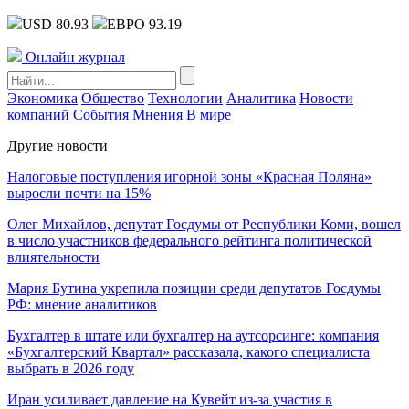
USD 80.93
ЕВРО 93.19
Онлайн журнал
Экономика
Общество
Технологии
Аналитика
Новости
компаний
События
Мнения
В мире
Другие новости
Налоговые поступления игорной зоны «Красная Поляна»
выросли почти на 15%
Олег Михайлов, депутат Госдумы от Республики Коми, вошел
в число участников федерального рейтинга политической
влиятельности
Мария Бутина укрепила позиции среди депутатов Госдумы
РФ: мнение аналитиков
Бухгалтер в штате или бухгалтер на аутсорсинге: компания
«Бухгалтерский Квартал» рассказала, какого специалиста
выбрать в 2026 году
Иран усиливает давление на Кувейт из-за участия в