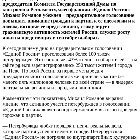
председателя Комитета Государственной Думы по
контролю и Регламенту, член фракции «Единая Россия»
Михаил Романов убежден – предварительное голосование
повышает внимание граждан к партии, к ее идеологии и к
людям, которые ее представляют, стимулирует
гражданскую активность жителей России, служит росту
явки на предстоящих в сентябре выборах.
К сегодняшнему дню на предварительном голосовании
«Единой России» проголосовали более 100 тысяч
петербуржцев. Это составляет 43% от числа избирателей — на
сайте pg.er.ru зарегистрировались 250 тысяч жителей города
на Неве. По всей России за первые четыре дня
предварительного голосования уже приняли участие без
малого пять миллионов человек по всей стране — в лидерах
центральные регионы и города-миллионники.
Комментируя эти показатели, Михаил Романов выразил
мнение, что активное участие петербуржцев в голосовании
«Единой России» является подтверждением высокого доверия
горожан к партии.
— Петербуржцы любят порядок и ценят реальные дела,
которые партия успешно ведет в городе. Петербургская
«Единая Россия» не погрязла во внутрипартийных кулуарных