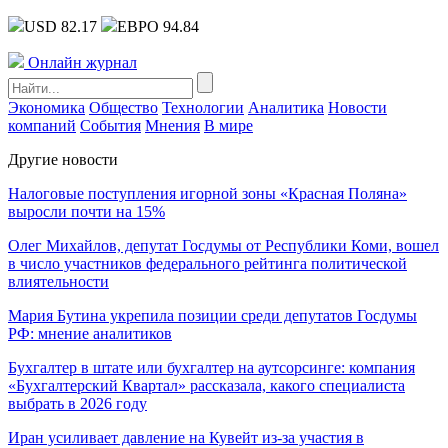
USD 82.17
ЕВРО 94.84
Онлайн журнал
Экономика
Общество
Технологии
Аналитика
Новости
компаний
События
Мнения
В мире
Другие новости
Налоговые поступления игорной зоны «Красная Поляна»
выросли почти на 15%
Олег Михайлов, депутат Госдумы от Республики Коми, вошел
в число участников федерального рейтинга политической
влиятельности
Мария Бутина укрепила позиции среди депутатов Госдумы
РФ: мнение аналитиков
Бухгалтер в штате или бухгалтер на аутсорсинге: компания
«Бухгалтерский Квартал» рассказала, какого специалиста
выбрать в 2026 году
Иран усиливает давление на Кувейт из-за участия в