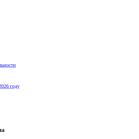
льности
2026 году
ма