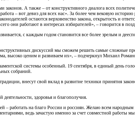
и законов. А также – от конструктивного диалога всех политич
работа – вот девиз для всех нас». За более чем вековую истори
аконодателей остаются верховенство закона, открытость и ответ
сего они работают в интересах избирателей», – говорится в по
звивается, с каждым годом становится все более зрелым и деесп
онструктивных дискуссий мы сможем решить самые сложные про
а, высоко ценим и развиваем их», – подчеркнул Михаил Романов
аментской системы особенный. 19 сентября, в единый день голо
ьных собраний.
традиции, внесут свой вклад в развитие техники принятия зако
 деятельности, здоровья и благополучия.
ней – работать на благо России и россиян. Желаю всем народным
ентариями, ведь зачастую именно за счет совместной работы мы