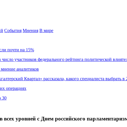
ий
События
Мнения
В мире
сли почти на 15%
 число участников федерального рейтинга политической влияте
 мнение аналитиков
хгалтерский Квартал» рассказала, какого специалиста выбрать в 
ких операциях
о 30
в всех уровней с Днем российского парламентариз