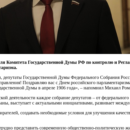
еля Комитета Государственной Думы РФ по контролю и Регл
таризма.
, депутаты Государственной Думы Федерального Собрания Росс
правления! Поздравляю вас с Днем российского парламентаризм
осударственной Думы в апреле 1906 года», – напомнил Михаил Ро
кой деятельности каждое собрание депутатов – от федерального
раны, выступает с актуальными инициативами, развивает между
ирателей, создавать необходимые условия для улучшения качеств
а трудно представить современную общественно-политическую ж