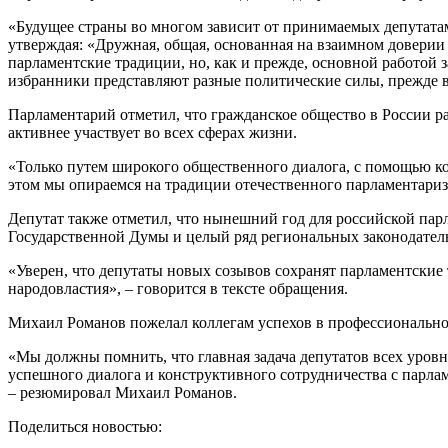
«Будущее страны во многом зависит от принимаемых депутатам
утверждая: «Дружная, общая, основанная на взаимном доверии 
парламентские традиции, но, как и прежде, основной работой з
избранники представляют разные политические силы, прежде в
Парламентарий отметил, что гражданское общество в России ра
активнее участвует во всех сферах жизни.
«Только путем широкого общественного диалога, с помощью к
этом мы опираемся на традиции отечественного парламентаризм
Депутат также отметил, что нынешний год для российской парл
Государственной Думы и целый ряд региональных законодател
«Уверен, что депутаты новых созывов сохранят парламентские 
народовластия», – говорится в тексте обращения.
Михаил Романов пожелал коллегам успехов в профессиональной
«Мы должны помнить, что главная задача депутатов всех уров
успешного диалога и конструктивного сотрудничества с парлам
– резюмировал Михаил Романов.
Поделиться новостью: