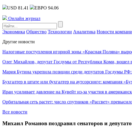
USD 81.41
ЕВРО 94.06
Онлайн журнал
Экономика
Общество
Технологии
Аналитика
Новости компан
Другие новости
Налоговые поступления игорной зоны «Красная Поляна» выро
Олег Михайлов, депутат Госдумы от Республики Коми, вошел в
Мария Бутина укрепила позиции среди депутатов Госдумы РФ:
Бухгалтер в штате или бухгалтер на аутсорсинге: компания «Бу
Иран усиливает давление на Кувейт из-за участия в американс
Орбитальная сеть растет: число спутников «Рассвет» превысил
Все новости
Михаил Романов поздравил сенаторов и депутато