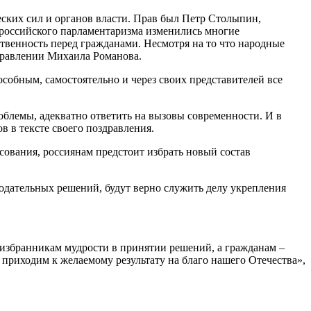
еских сил и органов власти. Прав был Петр Столыпин,
ю российского парламентаризма изменились многие
ственность перед гражданами. Несмотря на то что народные
здравлении Михаила Романова.
особным, самостоятельно и через своих представителей все
блемы, адекватно ответить на вызовы современности. И в
 в тексте своего поздравления.
сования, россиянам предстоит избрать новый состав
нодательных решений, будут верно служить делу укрепления
 избранникам мудрости в принятии решений, а гражданам –
 приходим к желаемому результату на благо нашего Отечества»,