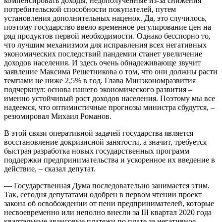
компенсировать доходы, недополученные из-за снижения
потребительской способности покупателей, путем
установления дополнительных наценок. Да, это случилось,
поэтому государство ввело временное регулирование цен на
ряд продуктов первой необходимости. Однако бесспорно то,
что лучшим механизмом для исправления всех негативных
экономических последствий пандемии станет увеличение
доходов населения. И здесь очень обнадеживающе звучит
заявление Максима Решетникова о том, что они должны расти
темпами не ниже 2,5% в год. Глава Минэкономразвития
подчеркнул: основа нашего экономического развития –
именно устойчивый рост доходов населения. Поэтому мы все
надеемся, что оптимистичные прогнозы министра сбудутся, –
резюмировал Михаил Романов.
В этой связи оперативной задачей государства является
восстановление докризисной занятости, а значит, требуется
быстрая разработка новых государственных программ
поддержки предпринимательства и ускоренное их введение в
действие, – сказал депутат.
— Государственная Дума последовательно занимается этим.
Так, сегодня депутатами одобрен в первом чтении проект
закона об освобождении от пени предпринимателей, которые
несвоевременно или неполно внесли за III квартал 2020 года
квартальные авансовые платежи по плате за негативное