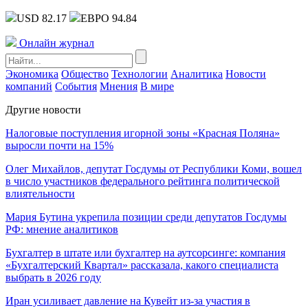
USD 82.17
ЕВРО 94.84
Онлайн журнал
Экономика
Общество
Технологии
Аналитика
Новости
компаний
События
Мнения
В мире
Другие новости
Налоговые поступления игорной зоны «Красная Поляна»
выросли почти на 15%
Олег Михайлов, депутат Госдумы от Республики Коми, вошел
в число участников федерального рейтинга политической
влиятельности
Мария Бутина укрепила позиции среди депутатов Госдумы
РФ: мнение аналитиков
Бухгалтер в штате или бухгалтер на аутсорсинге: компания
«Бухгалтерский Квартал» рассказала, какого специалиста
выбрать в 2026 году
Иран усиливает давление на Кувейт из-за участия в