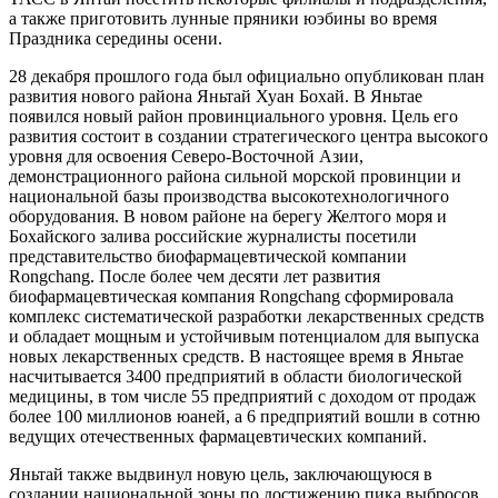
а также приготовить лунные пряники юэбины во время
Праздника середины осени.
28 декабря прошлого года был официально опубликован план
развития нового района Яньтай Хуан Бохай. В Яньтае
появился новый район провинциального уровня. Цель его
развития состоит в создании стратегического центра высокого
уровня для освоения Северо-Восточной Азии,
демонстрационного района сильной морской провинции и
национальной базы производства высокотехнологичного
оборудования. В новом районе на берегу Желтого моря и
Бохайского залива российские журналисты посетили
представительство биофармацевтической компании
Rongchang. После более чем десяти лет развития
биофармацевтическая компания Rongchang сформировала
комплекс систематической разработки лекарственных средств
и обладает мощным и устойчивым потенциалом для выпуска
новых лекарственных средств. В настоящее время в Яньтае
насчитывается 3400 предприятий в области биологической
медицины, в том числе 55 предприятий с доходом от продаж
более 100 миллионов юаней, а 6 предприятий вошли в сотню
ведущих отечественных фармацевтических компаний.
Яньтай также выдвинул новую цель, заключающуюся в
создании национальной зоны по достижению пика выбросов