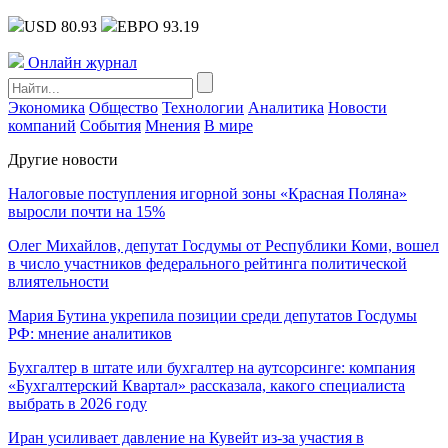
USD 80.93
ЕВРО 93.19
Онлайн журнал
Экономика
Общество
Технологии
Аналитика
Новости
компаний
События
Мнения
В мире
Другие новости
Налоговые поступления игорной зоны «Красная Поляна»
выросли почти на 15%
Олег Михайлов, депутат Госдумы от Республики Коми, вошел
в число участников федерального рейтинга политической
влиятельности
Мария Бутина укрепила позиции среди депутатов Госдумы
РФ: мнение аналитиков
Бухгалтер в штате или бухгалтер на аутсорсинге: компания
«Бухгалтерский Квартал» рассказала, какого специалиста
выбрать в 2026 году
Иран усиливает давление на Кувейт из-за участия в