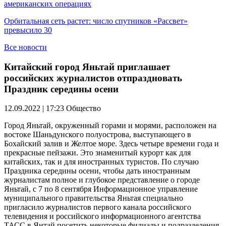
американских операциях
Орбитальная сеть растет: число спутников «Рассвет»
превысило 30
Все новости
Китайский город Яньтай приглашает
российских журналистов отпраздновать
Праздник середины осени
12.09.2022 | 17:23
Общество
Город Яньтай, окруженный горами и морями, расположен на
востоке Шаньдунского полуострова, выступающего в
Бохайский залив и Желтое море. Здесь четыре времени года и
прекрасные пейзажи. Это знаменитый курорт как для
китайских, так и для иностранных туристов. По случаю
Праздника середины осени, чтобы дать иностранным
журналистам полное и глубокое представление о городе
Яньтай, с 7 по 8 сентября Информационное управление
муниципального правительства Яньтая специально
пригласило журналистов первого канала российского
телевидения и российского информационного агентства
ТАСС в Янтай посетить некоторые филиалы и подразделения,