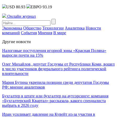
USD 80.93
ЕВРО 93.19
Онлайн журнал
Экономика
Общество
Технологии
Аналитика
Новости
компаний
События
Мнения
В мире
Другие новости
Налоговые поступления игорной зоны «Красная Поляна»
выросли почти на 15%
Олег Михайлов, депутат Госдумы от Республики Коми, вошел
в число участников федерального рейтинга политической
влиятельности
Мария Бутина укрепила позиции среди депутатов Госдумы
РФ: мнение аналитиков
Бухгалтер в штате или бухгалтер на аутсорсинге: компания
«Бухгалтерский Квартал» рассказала, какого специалиста
выбрать в 2026 году
Иран усиливает давление на Кувейт из-за участия в