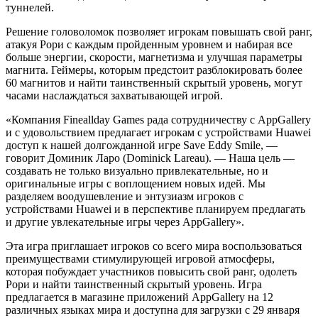
туннелей.
Решение головоломок позволяет игрокам повышать свой ранг,
атакуя Рори с каждым пройденным уровнем и набирая все
больше энергии, скорости, магнетизма и улучшая параметры
магнита. Геймеры, которым предстоит разблокировать более
60 магнитов и найти таинственный скрытый уровень, могут
часами наслаждаться захватывающей игрой.
«Компания Fineallday Games рада сотрудничеству с AppGallery
и с удовольствием предлагает игрокам с устройствами Huawei
доступ к нашей долгожданной игре Save Eddy Smile, —
говорит Доминик Ларо (Dominick Lareau). — Наша цель —
создавать не только визуально привлекательные, но и
оригинальные игры с воплощением новых идей. Мы
разделяем воодушевление и энтузиазм игроков с
устройствами Huawei и в перспективе планируем предлагать
и другие увлекательные игры через AppGallery».
Эта игра приглашает игроков со всего мира воспользоваться
преимуществами стимулирующей игровой атмосферы,
которая побуждает участников повысить свой ранг, одолеть
Рори и найти таинственный скрытый уровень. Игра
предлагается в магазине приложений AppGallery на 12
различных языках мира и доступна для загрузки с 29 января