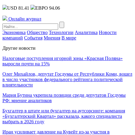
USD 81.41
ЕВРО 94.06
Онлайн журнал
Экономика
Общество
Технологии
Аналитика
Новости
компаний
События
Мнения
В мире
Другие новости
Налоговые поступления игорной зоны «Красная Поляна»
выросли почти на 15%
Олег Михайлов, депутат Госдумы от Республики Коми, вошел
в число участников федерального рейтинга политической
влиятельности
Мария Бутина укрепила позиции среди депутатов Госдумы
РФ: мнение аналитиков
Бухгалтер в штате или бухгалтер на аутсорсинге: компания
«Бухгалтерский Квартал» рассказала, какого специалиста
выбрать в 2026 году
Иран усиливает давление на Кувейт из-за участия в