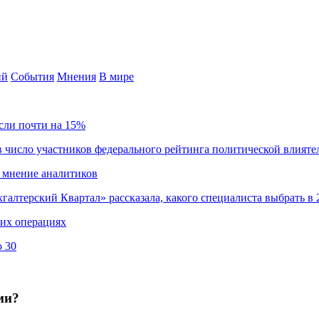
ий
События
Мнения
В мире
сли почти на 15%
 число участников федерального рейтинга политической влияте
 мнение аналитиков
хгалтерский Квартал» рассказала, какого специалиста выбрать в 
ких операциях
о 30
ми?