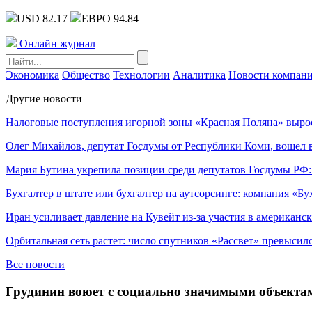
USD 82.17
ЕВРО 94.84
Онлайн журнал
Экономика
Общество
Технологии
Аналитика
Новости компан
Другие новости
Налоговые поступления игорной зоны «Красная Поляна» выро
Олег Михайлов, депутат Госдумы от Республики Коми, вошел в
Мария Бутина укрепила позиции среди депутатов Госдумы РФ:
Бухгалтер в штате или бухгалтер на аутсорсинге: компания «Бу
Иран усиливает давление на Кувейт из-за участия в американс
Орбитальная сеть растет: число спутников «Рассвет» превысил
Все новости
Грудинин воюет с социально значимыми объекта