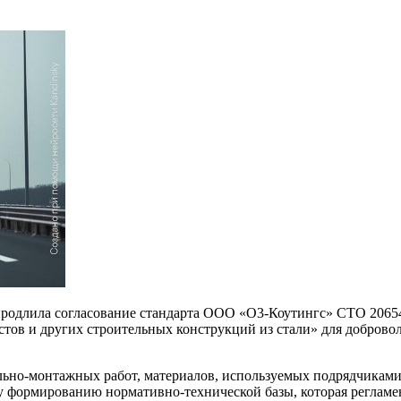
продлила согласование стандарта ООО «О3-Коутингс» СТО 2065
ов и других строительных конструкций из стали» для добровол
льно-монтажных работ, материалов, используемых подрядчиками
му формированию нормативно-технической базы, которая реглам