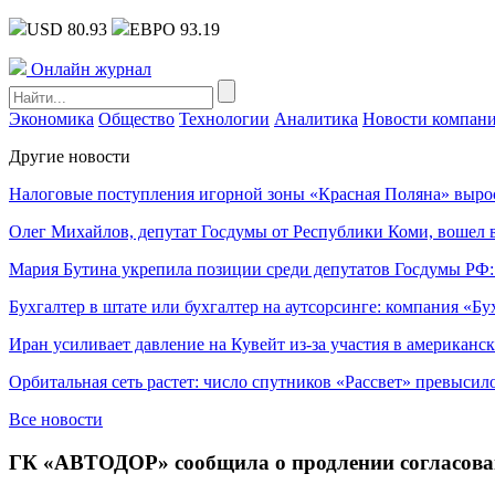
USD 80.93
ЕВРО 93.19
Онлайн журнал
Экономика
Общество
Технологии
Аналитика
Новости компан
Другие новости
Налоговые поступления игорной зоны «Красная Поляна» выро
Олег Михайлов, депутат Госдумы от Республики Коми, вошел в
Мария Бутина укрепила позиции среди депутатов Госдумы РФ:
Бухгалтер в штате или бухгалтер на аутсорсинге: компания «Бу
Иран усиливает давление на Кувейт из-за участия в американс
Орбитальная сеть растет: число спутников «Рассвет» превысил
Все новости
ГК «АВТОДОР» сообщила о продлении согласова