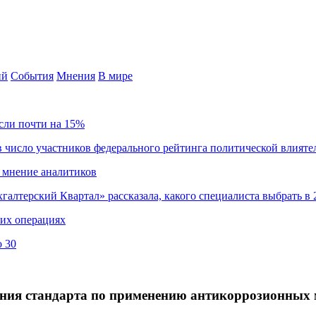
ий
События
Мнения
В мире
сли почти на 15%
 число участников федерального рейтинга политической влияте
 мнение аналитиков
хгалтерский Квартал» рассказала, какого специалиста выбрать в 
ких операциях
о 30
ния стандарта по применению антикоррозионных 