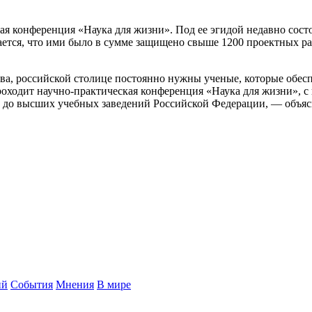
ая конференция «Наука для жизни». Под ее эгидой недавно сост
ется, что ими было в сумме защищено свыше 1200 проектных ра
а, российской столице постоянно нужны ученые, которые обеспе
оходит научно-практическая конференция «Наука для жизни», с 
ы до высших учебных заведений Российской Федерации, — объя
ий
События
Мнения
В мире