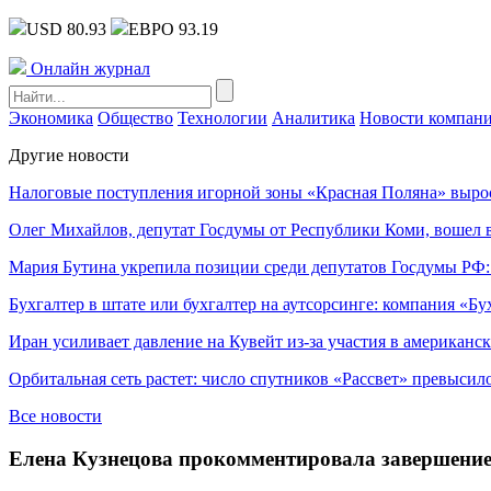
USD 80.93
ЕВРО 93.19
Онлайн журнал
Экономика
Общество
Технологии
Аналитика
Новости компан
Другие новости
Налоговые поступления игорной зоны «Красная Поляна» выро
Олег Михайлов, депутат Госдумы от Республики Коми, вошел в
Мария Бутина укрепила позиции среди депутатов Госдумы РФ:
Бухгалтер в штате или бухгалтер на аутсорсинге: компания «Бу
Иран усиливает давление на Кувейт из-за участия в американс
Орбитальная сеть растет: число спутников «Рассвет» превысил
Все новости
Елена Кузнецова прокомментировала завершение