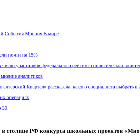
ий
События
Мнения
В мире
сли почти на 15%
 число участников федерального рейтинга политической влияте
 мнение аналитиков
хгалтерский Квартал» рассказала, какого специалиста выбрать в 
ких операциях
о 30
 в столице РФ конкурса школьных проектов «Мно