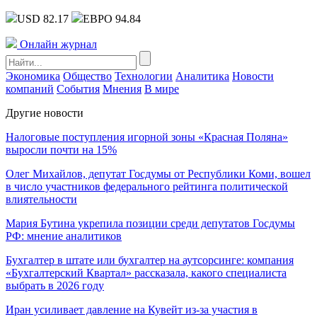
USD 82.17
ЕВРО 94.84
Онлайн журнал
Экономика
Общество
Технологии
Аналитика
Новости
компаний
События
Мнения
В мире
Другие новости
Налоговые поступления игорной зоны «Красная Поляна»
выросли почти на 15%
Олег Михайлов, депутат Госдумы от Республики Коми, вошел
в число участников федерального рейтинга политической
влиятельности
Мария Бутина укрепила позиции среди депутатов Госдумы
РФ: мнение аналитиков
Бухгалтер в штате или бухгалтер на аутсорсинге: компания
«Бухгалтерский Квартал» рассказала, какого специалиста
выбрать в 2026 году
Иран усиливает давление на Кувейт из-за участия в