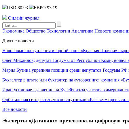
USD 80.93
ЕВРО 93.19
Онлайн журнал
Экономика
Общество
Технологии
Аналитика
Новости компан
Другие новости
Налоговые поступления игорной зоны «Красная Поляна» выро
Олег Михайлов, депутат Госдумы от Республики Коми, вошел в
Мария Бутина укрепила позиции среди депутатов Госдумы РФ:
Бухгалтер в штате или бухгалтер на аутсорсинге: компания «Бу
Иран усиливает давление на Кувейт из-за участия в американс
Орбитальная сеть растет: число спутников «Рассвет» превысил
Все новости
Эксперты «Датапакс» презентовали цифровую тр