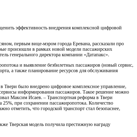
 оценить эффективность внедрения комплексной цифровой
сяном, первым вице-мэром города Еревана, рассказали про
орые произошли в рамках новой модели пассажирских
ель генерального директора компании «Датапакс».
ропотока и выявление безбилетных пассажиров (новый сервис,
орта, а также планирование ресурсов для обслуживания
 в Твери было внедрено цифровое комплексное управление,
е сервисы информирования пассажиров. Такое решение можно
ровал Максим Исаев. – Транспортная реформа в Твери
на 25%, при сохранении пассажиропотока. Количество
но отметить, что городской транспорт стал безопаснее,
акже Тверская модель получила престижную награду