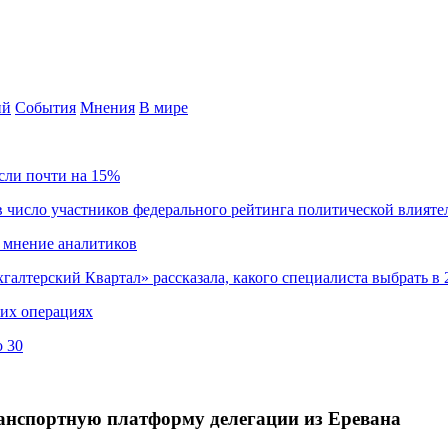
ий
События
Мнения
В мире
сли почти на 15%
 число участников федерального рейтинга политической влияте
 мнение аналитиков
хгалтерский Квартал» рассказала, какого специалиста выбрать в 
ких операциях
о 30
анспортную платформу делегации из Еревана