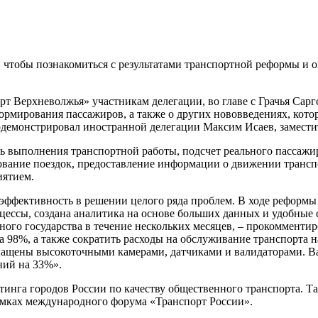
а, чтобы познакомиться с результатами транспортной реформы и
т Верхневолжья» участникам делегации, во главе с Грачья Сарг
ормирования пассажиров, а также о других нововведениях, кот
демонстрировал иностранной делегации Максим Исаев, заместит
ль выполнения транспортной работы, подсчет реального пассажи
ование поездок, предоставление информации о движении трансп
иятием.
эффективность в решении целого ряда проблем. В ходе реформы
цессы, создана аналитика на основе больших данных и удобны
ного государства в течение нескольких месяцев, – прокомменти
а 98%, а также сократить расходы на обслуживание транспорта 
нащены высокоточными камерами, датчиками и валидаторами. Важ
ний на 33%».
инга городов России по качеству общественного транспорта. Т
мках международного форума «Транспорт России».