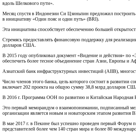
вдоль Шелкового пути».
Месяц спустя в Индонезии Си Цзиньпин предложил построить «
в инициативу «Один пояс и один путь» (BRI).
Эта инициатива способствует обеспечению большей открытости 
Стремясь предоставлять финансовую поддержку для реализации
долларов США.
В 2015 году опубликовал документ «Видение и действия» по 
обеспечить более тесное объединение стран Азии, Европы и А
Азиатский банк инфраструктурных инвестиций (AIIB), многост
Число членов этого банка, цель которого состоит в развитии с
включает 202 проекта на общую сумму 38,8 млрд долларов США
В 2016 г. Программа ООН по развитию и Китайская Народная 
Это первый меморандум о взаимопонимании, подписанный меж
организации является новым и новаторским этапом развития B
В мае 2017 г. в Пекине был успешно проведен первый Форум п
представителей более чем 140 стран мира и более 80 междунаро