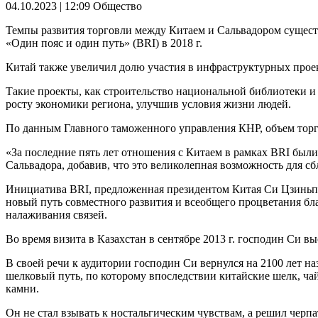
04.10.2023 | 12:09
Общество
Темпы развития торговли между Китаем и Сальвадором сущест
«Один пояс и один путь» (BRI) в 2018 г.
Китай также увеличил долю участия в инфраструктурных прое
Такие проекты, как строительство национальной библиотеки и 
росту экономики региона, улучшив условия жизни людей.
По данным Главного таможенного управления КНР, объем торго
«За последние пять лет отношения с Китаем в рамках BRI был
Сальвадора, добавив, что это великолепная возможность для 
Инициатива BRI, предложенная президентом Китая Си Цзиньпин
новый путь совместного развития и всеобщего процветания бла
налаживания связей.
Во время визита в Казахстан в сентябре 2013 г. господин Си в
В своей речи к аудитории господин Си вернулся на 2100 лет 
шелковый путь, по которому впоследствии китайские шелк, чай 
камни.
Он не стал взывать к ностальгическим чувствам, а решил чер