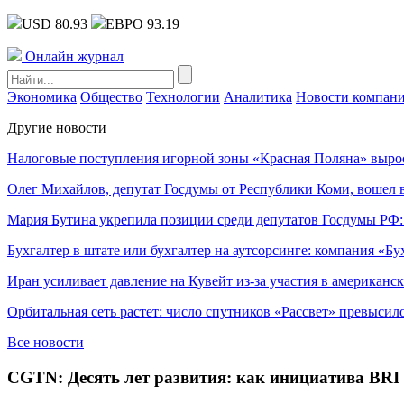
USD 80.93
ЕВРО 93.19
Онлайн журнал
Экономика
Общество
Технологии
Аналитика
Новости компан
Другие новости
Налоговые поступления игорной зоны «Красная Поляна» выро
Олег Михайлов, депутат Госдумы от Республики Коми, вошел в
Мария Бутина укрепила позиции среди депутатов Госдумы РФ:
Бухгалтер в штате или бухгалтер на аутсорсинге: компания «Бу
Иран усиливает давление на Кувейт из-за участия в американс
Орбитальная сеть растет: число спутников «Рассвет» превысил
Все новости
CGTN: Десять лет развития: как инициатива BRI