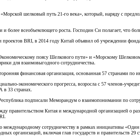
Морской шелковый путь 21-го века», который, наряду с предло
и более всеобъемлющего роста. Господин Си полагает, что больш
 проектов BRI, в 2014 году Китай объявил об учреждении фонд
«Экономическому поясу Шелкового пути» и «Морскому Шелковому
фрики для взаимовыгодного сотрудничества.
оронняя финансовая организация, основанная 57 странами по ин
оциально-экономического прогресса, возросла с 57 членов-учред
 в 33 странах.
Республика подписали Меморандум о взаимопонимании по сотру
ду правительством Китая и международной организацией о ра
RI.
о международному сотрудничеству в рамках инициативы «Один п
дных организаций, включая глав государств и правительств 29 с