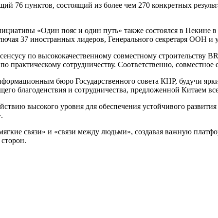
ий 76 пунктов, состоящий из более чем 270 конкретных результ
циативы «Один пояс и один путь» также состоялся в Пекине в 2
включая 37 иностранных лидеров, Генерального секретаря ООН 
енсусу по высококачественному совместному строительству BRI 
 по практическому сотрудничеству. Соответственно, совместное 
формационным бюро Государственного совета КНР, будучи ярки
щего благоденствия и сотрудничества, предложенной Китаем вс
ействию высокого уровня для обеспечения устойчивого развития
.
гкие связи» и «связи между людьми», создавая важную платформ
 сторон.