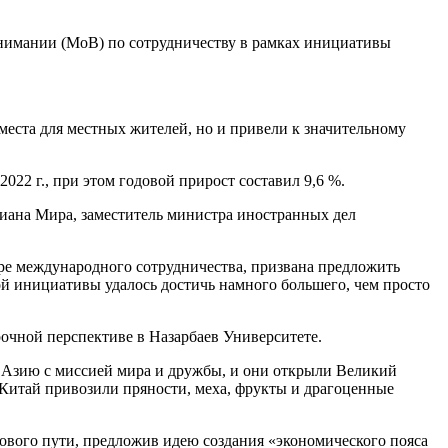
нимании (МоВ) по сотрудничеству в рамках инициативы
места для местных жителей, но и привели к значительному
22 г., при этом годовой прирост составил 9,6 %.
риана Мира, заместитель министра иностранных дел
ре международного сотрудничества, призвана предложить
ной инициативы удалось достичь намного большего, чем просто
рочной перспективе в Назарбаев Университете.
ю Азию с миссией мира и дружбы, и они открыли Великий
в Китай привозили пряности, меха, фрукты и драгоценные
кового пути, предложив идею создания «экономического пояса