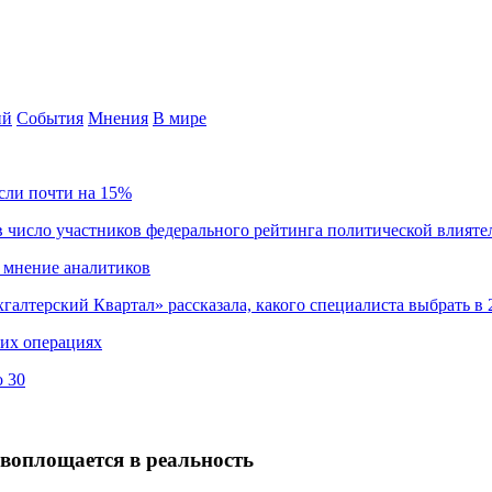
ий
События
Мнения
В мире
сли почти на 15%
 число участников федерального рейтинга политической влияте
 мнение аналитиков
хгалтерский Квартал» рассказала, какого специалиста выбрать в 
ких операциях
о 30
 воплощается в реальность