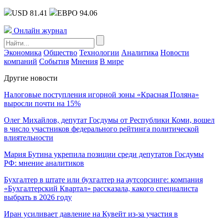
USD 81.41
ЕВРО 94.06
Онлайн журнал
Экономика
Общество
Технологии
Аналитика
Новости
компаний
События
Мнения
В мире
Другие новости
Налоговые поступления игорной зоны «Красная Поляна»
выросли почти на 15%
Олег Михайлов, депутат Госдумы от Республики Коми, вошел
в число участников федерального рейтинга политической
влиятельности
Мария Бутина укрепила позиции среди депутатов Госдумы
РФ: мнение аналитиков
Бухгалтер в штате или бухгалтер на аутсорсинге: компания
«Бухгалтерский Квартал» рассказала, какого специалиста
выбрать в 2026 году
Иран усиливает давление на Кувейт из-за участия в