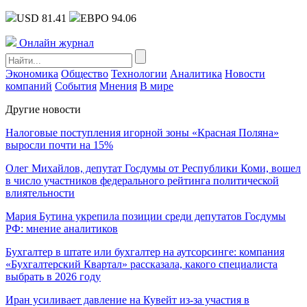
USD 81.41
ЕВРО 94.06
Онлайн журнал
Экономика
Общество
Технологии
Аналитика
Новости
компаний
События
Мнения
В мире
Другие новости
Налоговые поступления игорной зоны «Красная Поляна»
выросли почти на 15%
Олег Михайлов, депутат Госдумы от Республики Коми, вошел
в число участников федерального рейтинга политической
влиятельности
Мария Бутина укрепила позиции среди депутатов Госдумы
РФ: мнение аналитиков
Бухгалтер в штате или бухгалтер на аутсорсинге: компания
«Бухгалтерский Квартал» рассказала, какого специалиста
выбрать в 2026 году
Иран усиливает давление на Кувейт из-за участия в