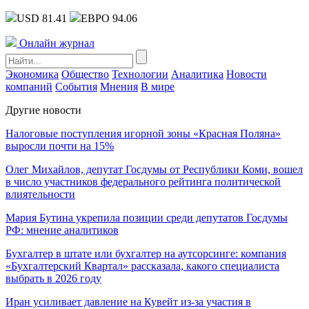
USD 81.41
ЕВРО 94.06
Онлайн журнал
Экономика
Общество
Технологии
Аналитика
Новости
компаний
События
Мнения
В мире
Другие новости
Налоговые поступления игорной зоны «Красная Поляна»
выросли почти на 15%
Олег Михайлов, депутат Госдумы от Республики Коми, вошел
в число участников федерального рейтинга политической
влиятельности
Мария Бутина укрепила позиции среди депутатов Госдумы
РФ: мнение аналитиков
Бухгалтер в штате или бухгалтер на аутсорсинге: компания
«Бухгалтерский Квартал» рассказала, какого специалиста
выбрать в 2026 году
Иран усиливает давление на Кувейт из-за участия в