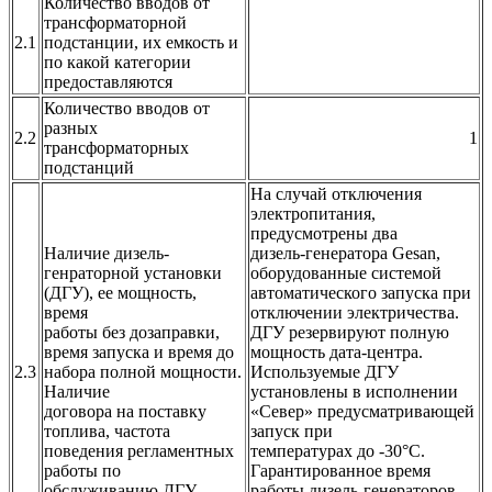
Количество вводов от
трансформаторной
2.1
подстанции, их емкость и
по какой категории
предоставляются
Количество вводов от
разных
2.2
1
трансформаторных
подстанций
На случай отключения
электропитания,
предусмотрены два
Наличие дизель-
дизель-генератора Gesan,
генраторной установки
оборудованные системой
(ДГУ), ее мощность,
автоматического запуска при
время
отключении электричества.
работы без дозаправки,
ДГУ резервируют полную
время запуска и время до
мощность дата-центра.
2.3
набора полной мощности.
Используемые ДГУ
Наличие
установлены в исполнении
договора на поставку
«Север» предусматривающей
топлива, частота
запуск при
поведения регламентных
температурах до -30°С.
работы по
Гарантированное время
обслуживанию ДГУ
работы дизель-генераторов