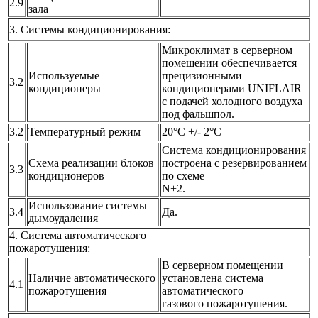
2.9
зала
3. Системы кондиционирования:
Микроклимат в серверном
помещении обеспечивается
Используемые
прецизионными
3.2
кондиционеры
кондиционерами UNIFLAIR
с подачей холодного воздуха
под фальшпол.
3.2
Температурный режим
20°С +/- 2°С
Система кондиционирования
Схема реализации блоков
построена с резервированием
3.3
кондиционеров
по схеме
N+2.
Использование системы
3.4
Да.
дымоудаления
4. Система автоматического
пожаротушения:
В серверном помещении
Наличие автоматического
установлена система
4.1
пожаротушения
автоматического
газового пожаротушения.