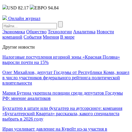
USD 82.17
ЕВРО 94.84
Онлайн журнал
Экономика
Общество
Технологии
Аналитика
Новости
компаний
События
Мнения
В мире
Другие новости
Налоговые поступления игорной зоны «Красная Поляна»
выросли почти на 15%
Олег Михайлов, депутат Госдумы от Республики Коми, вошел
в число участников федерального рейтинга политической
влиятельности
Мария Бутина укрепила позиции среди депутатов Госдумы
РФ: мнение аналитиков
Бухгалтер в штате или бухгалтер на аутсорсинге: компания
«Бухгалтерский Квартал» рассказала, какого специалиста
выбрать в 2026 году
Иран усиливает давление на Кувейт из-за участия в