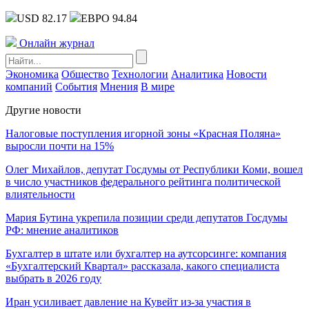
USD 82.17
ЕВРО 94.84
Онлайн журнал
Экономика
Общество
Технологии
Аналитика
Новости
компаний
События
Мнения
В мире
Другие новости
Налоговые поступления игорной зоны «Красная Поляна»
выросли почти на 15%
Олег Михайлов, депутат Госдумы от Республики Коми, вошел
в число участников федерального рейтинга политической
влиятельности
Мария Бутина укрепила позиции среди депутатов Госдумы
РФ: мнение аналитиков
Бухгалтер в штате или бухгалтер на аутсорсинге: компания
«Бухгалтерский Квартал» рассказала, какого специалиста
выбрать в 2026 году
Иран усиливает давление на Кувейт из-за участия в