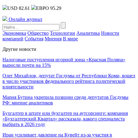
USD 82.61
ЕВРО 95.29
Онлайн журнал
Экономика
Общество
Технологии
Аналитика
Новости
компаний
События
Мнения
В мире
Другие новости
Налоговые поступления игорной зоны «Красная Поляна»
выросли почти на 15%
Олег Михайлов, депутат Госдумы от Республики Коми, вошел
в число участников федерального рейтинга политической
влиятельности
Мария Бутина укрепила позиции среди депутатов Госдумы
РФ: мнение аналитиков
Бухгалтер в штате или бухгалтер на аутсорсинге: компания
«Бухгалтерский Квартал» рассказала, какого специалиста
выбрать в 2026 году
Иран усиливает давление на Кувейт из-за участия в