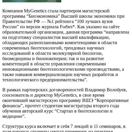
Компания MyGenetics стала партнером магистерской
программы “Биоэкономика” Высшей школы экономики при
Правительстве РФ — №1 рейтинга “100 лучших вузов
России” по версии журнала Forbes*. Как указано на сайте
образовательной организации, данная программа “направлена
на подготовку специалистов высшей квалификации,
обладающих разноплановыми компетенциями в области
современных биотехнологий, трендовых научных
исследований в области молекулярной биологии,
биомедицины и биоинженерии; так и на развитие
компетенций в области управления современными
инновационными биотехнологическими производствами, а
также навыков коммерциализации научных разработок и
технологического предпринимательства”.
В рамках партнерских договоренностей Владимир Волобуев,
сооснователь и директор MyGenetics, в свое время
окончивший магистерскую программу ВШЭ “Корпоративные
финансы”, прочтет студентам магистратуры второго года
обучения авторский курс “Стартап в биотехнологии и
медицине”.
Структура курса включает в себя 7 лекций и 11 семинаров, в
ходе которых студенты смогут применить на практике