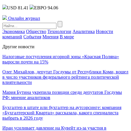
USD 81.41
ЕВРО 94.06
Онлайн журнал
Экономика
Общество
Технологии
Аналитика
Новости
компаний
События
Мнения
В мире
Другие новости
Налоговые поступления игорной зоны «Красная Поляна»
выросли почти на 15%
Олег Михайлов, депутат Госдумы от Республики Коми, вошел
в число участников федерального рейтинга политической
влиятельности
Мария Бутина укрепила позиции среди депутатов Госдумы
РФ: мнение аналитиков
Бухгалтер в штате или бухгалтер на аутсорсинге: компания
«Бухгалтерский Квартал» рассказала, какого специалиста
выбрать в 2026 году
Иран усиливает давление на Кувейт из-за участия в