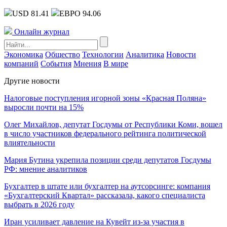
USD 81.41
ЕВРО 94.06
Онлайн журнал
Экономика
Общество
Технологии
Аналитика
Новости
компаний
События
Мнения
В мире
Другие новости
Налоговые поступления игорной зоны «Красная Поляна»
выросли почти на 15%
Олег Михайлов, депутат Госдумы от Республики Коми, вошел
в число участников федерального рейтинга политической
влиятельности
Мария Бутина укрепила позиции среди депутатов Госдумы
РФ: мнение аналитиков
Бухгалтер в штате или бухгалтер на аутсорсинге: компания
«Бухгалтерский Квартал» рассказала, какого специалиста
выбрать в 2026 году
Иран усиливает давление на Кувейт из-за участия в