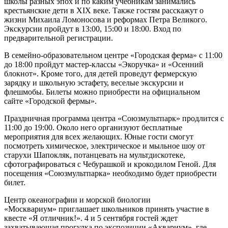
школы разных эпох и по каким учебникам занимались
крестьянские дети в XIX веке. Также гостям расскажут о
жизни Михаила Ломоносова и реформах Петра Великого.
Экскурсии пройдут в 13:00, 15:00 и 18:00. Вход по
предварительной регистрации.
В семейно-образовательном центре «Городская ферма» с 11:00
до 18:00 пройдут мастер-классы «Экоручка» и «Осенний
блокнот». Кроме того, для детей проведут фермерскую
зарядку и школьную эстафету, веселые экскурсии и
флешмобы. Билеты можно приобрести на официальном
сайте «Городской фермы».
Праздничная программа центра «Союзмультпарк» продлится с
11:00 до 19:00. Около него организуют бесплатные
мероприятия для всех желающих. Юные гости смогут
посмотреть химическое, электрическое и мыльное шоу от
старухи Шапокляк, потанцевать на мультдискотеке,
сфотографироваться с Чебурашкой и крокодилом Геной. Для
посещения «Союзмультпарка» необходимо будет приобрести
билет.
Центр океанографии и морской биологии
«Москвариум» приглашает школьников принять участие в
квесте «Я отличник!». 4 и 5 сентября гостей ждет
захватывающая прогулка по экспозиции «Аквариум», где