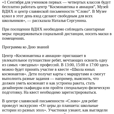
«1 Сентября для учеников первых — четвертых классов будут
бесплатно работать центр “Космонавтика и авиация”, Музей
ВДНХ и центр славянской письменности “Слово”. В Музее
кукол в этот день вход сделают свободным для всех
школьников», — рассказала Наталья Сергунина.
При посещении ВДНХ необходимо соблюдать санитарные
меры: придерживаться социальной дистанции, носить маски в
помещениях.
Программа ко Дню знаний
Центр «Космонавтика и авиация» приглашает в
увлекательное путешествие ребят, мечтающих освоить одну
из самых «звездных» профессий. В 13:00, 15:00 и 17:00 здесь
можно будет принять участие в квесте «Школа юных
космонавтов». Дети получат карты с маршрутами и смогут
выполнить разные задания — например, выяснить, что
должен уметь космонавт и как устроена ракета, стать
дизайнером скафандра или пройти специальную физическую
подготовку. На квест необходимо зарегистрироваться.
В центре славянской письменности «Слово» для ребят
проведут экскурсию «От церы до планшета: школьные
истории из разных эпох». Участники узнают, как выглядели