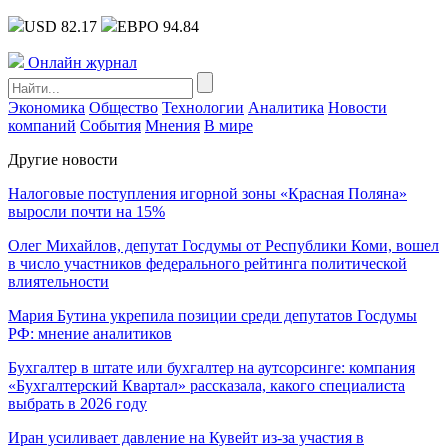
USD 82.17
ЕВРО 94.84
Онлайн журнал
Экономика
Общество
Технологии
Аналитика
Новости
компаний
События
Мнения
В мире
Другие новости
Налоговые поступления игорной зоны «Красная Поляна»
выросли почти на 15%
Олег Михайлов, депутат Госдумы от Республики Коми, вошел
в число участников федерального рейтинга политической
влиятельности
Мария Бутина укрепила позиции среди депутатов Госдумы
РФ: мнение аналитиков
Бухгалтер в штате или бухгалтер на аутсорсинге: компания
«Бухгалтерский Квартал» рассказала, какого специалиста
выбрать в 2026 году
Иран усиливает давление на Кувейт из-за участия в