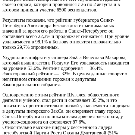
своего опроса, который проводился с 26 по 2 августа и в
котором приняли участие 6500 респондентов.
Результаты показали, что рейтинг губернатора Санкт-
Петербурга Александра Беглова достиг минимальных
значений за время его работы в Санкт-Петербурге: он
составляет всего 22,3% и продолжает снижаться. При уровне
узнаваемости в 98,1% к Беглову относятся положительно
только 29,7% опрошенных.
Ухудшились цифры и у спикера ЗакСа Вячеслава Макарова,
который выдвигается в Госдуму. Его узнаваемость находится
на уровне в 53,6%. Рейтинг одобрения — 36,4%.
Электоральный рейтинг — 32%. В целом данные говорят о
негативном отношении горожан к депутатам
Законодательного собрания.
Одновременно с этим рейтинг Шугалея, общественного
деятеля и учёного, стал расти и составляет 35,2%, и это
показатель при относительно низкой узнаваемости кандидата
в депутаты питерского ЗакСа, он опережает главу города
Санкт-Петербурга и по показателям доверия электората, у
ученого-социолога он составляет 87,6%.
Относительно высокие цифры у бессменного лидера
петербургской Партии Роста Оксаны Дмитриевой (51%