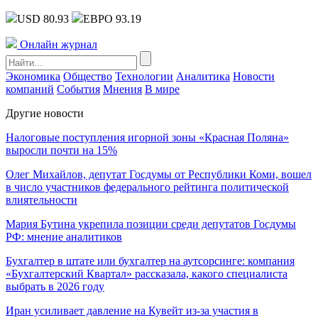
USD 80.93
ЕВРО 93.19
Онлайн журнал
Экономика
Общество
Технологии
Аналитика
Новости
компаний
События
Мнения
В мире
Другие новости
Налоговые поступления игорной зоны «Красная Поляна»
выросли почти на 15%
Олег Михайлов, депутат Госдумы от Республики Коми, вошел
в число участников федерального рейтинга политической
влиятельности
Мария Бутина укрепила позиции среди депутатов Госдумы
РФ: мнение аналитиков
Бухгалтер в штате или бухгалтер на аутсорсинге: компания
«Бухгалтерский Квартал» рассказала, какого специалиста
выбрать в 2026 году
Иран усиливает давление на Кувейт из-за участия в