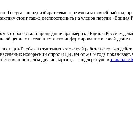
ов Госдумы перед избирателями о результатах своей работы, п
ктику стоит также распространить на членов партии «Единая Ро
ом которого стали прошедшие праймериз, «Единая Россия» делае
на общение с населением и его информирование о своей деятельн
гих партий, обязав отчитываться о своей работе не только дейс
м населения: ноябрьский опрос ВЦИОМ от 2019 года показывает,
тветственность, чем другие партии, — подчеркнули в
тг-канале 