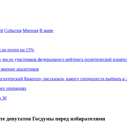
ий
События
Мнения
В мире
сли почти на 15%
 число участников федерального рейтинга политической влияте
 мнение аналитиков
хгалтерский Квартал» рассказала, какого специалиста выбрать в 
ких операциях
о 30
те депутатов Госдумы перед избирателями