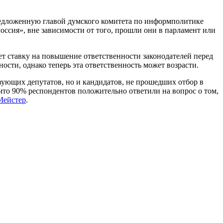
редложенную главой думского комитета по информполитике
ссия», вне зависимости от того, прошли они в парламент или
т ставку на повышение ответственности законодателей перед
ости, однако теперь эта ответственность может возрасти.
твующих депутатов, но и кандидатов, не прошедших отбор в
 что 90% респондентов положительно ответили на вопрос о том,
Мейстер
.