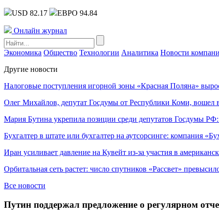
USD 82.17
ЕВРО 94.84
Онлайн журнал
Экономика
Общество
Технологии
Аналитика
Новости компан
Другие новости
Налоговые поступления игорной зоны «Красная Поляна» выро
Олег Михайлов, депутат Госдумы от Республики Коми, вошел в
Мария Бутина укрепила позиции среди депутатов Госдумы РФ:
Бухгалтер в штате или бухгалтер на аутсорсинге: компания «Бу
Иран усиливает давление на Кувейт из-за участия в американс
Орбитальная сеть растет: число спутников «Рассвет» превысил
Все новости
Путин поддержал предложение о регулярном отче