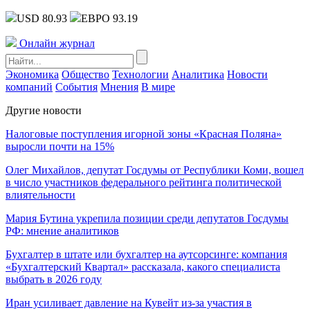
USD 80.93
ЕВРО 93.19
Онлайн журнал
Экономика
Общество
Технологии
Аналитика
Новости
компаний
События
Мнения
В мире
Другие новости
Налоговые поступления игорной зоны «Красная Поляна»
выросли почти на 15%
Олег Михайлов, депутат Госдумы от Республики Коми, вошел
в число участников федерального рейтинга политической
влиятельности
Мария Бутина укрепила позиции среди депутатов Госдумы
РФ: мнение аналитиков
Бухгалтер в штате или бухгалтер на аутсорсинге: компания
«Бухгалтерский Квартал» рассказала, какого специалиста
выбрать в 2026 году
Иран усиливает давление на Кувейт из-за участия в