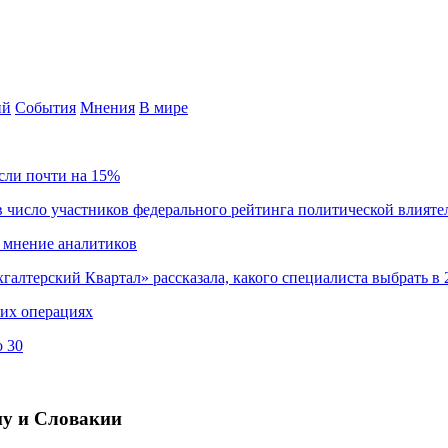
ий
События
Мнения
В мире
сли почти на 15%
 число участников федерального рейтинга политической влияте
 мнение аналитиков
хгалтерский Квартал» рассказала, какого специалиста выбрать в 
ких операциях
о 30
ну и Словакии