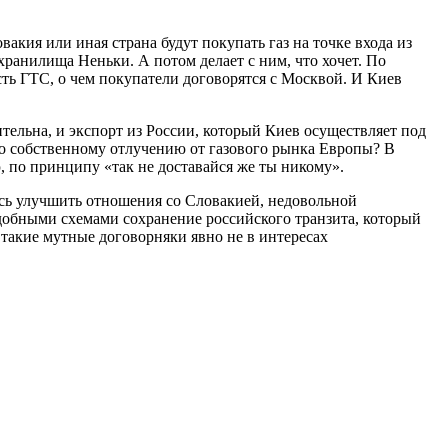
кия или иная страна будут покупать газ на точке входа из
 хранилища Неньки. А потом делает с ним, что хочет. По
ость ГТС, о чем покупатели договорятся с Москвой. И Киев
чительна, и экспорт из России, который Киев осуществляет под
по собственному отлучению от газового рынка Европы? В
 по принципу «так не доставайся же ты никому».
сь улучшить отношения со Словакией, недовольной
обными схемами сохранение российского транзита, который
, такие мутные договорняки явно не в интересах