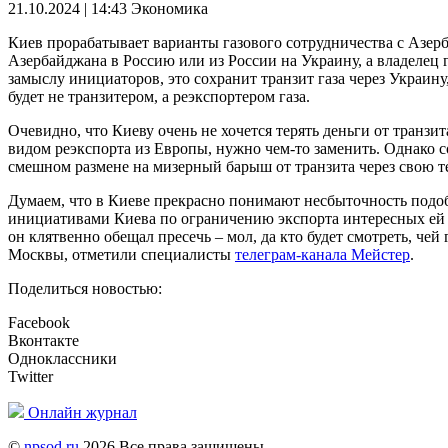
21.10.2024 | 14:43
Экономика
Киев прорабатывает варианты газового сотрудничества с Азерб
Азербайджана в Россию или из России на Украину, а владелец г
замыслу инициаторов, это сохранит транзит газа через Украину
будет не транзитером, а реэкспортером газа.
Очевидно, что Киеву очень не хочется терять деньги от транзит
видом реэкспорта из Европы, нужно чем-то заменить. Однако 
смешном размене на мизерный барыш от транзита через свою т
Думаем, что в Киеве прекрасно понимают несбыточность подо
инициативами Киева по ограничению экспорта интересных ей 
он клятвенно обещал пресечь – мол, да кто будет смотреть, че
Москвы, отметили специалисты
телеграм-канала Мейстер
.
Поделиться новостью:
Facebook
Вконтакте
Одноклассники
Twitter
Онлайн журнал
©
npsod.ru
2026 Все права защищены