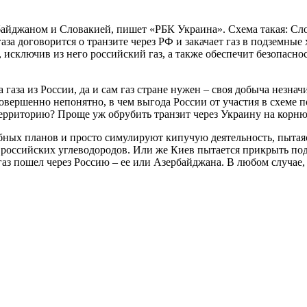
айджаном и Словакией, пишет «РБК Украина». Схема такая: Слова
аза договорится о транзите через РФ и закачает газ в подземные
, исключив из него российский газ, а также обеспечит безопасн
а газа из России, да и сам газ стране нужен – своя добыча незна
совершенно непонятно, в чем выгода России от участия в схеме 
ерриторию? Проще уж обрубить транзит через Украину на корню,
бных планов и просто симулируют кипучую деятельность, пытая
российских углеводородов. Или же Киев пытается прикрыть под
й газ пошел через Россию – ее или Азербайджана. В любом случае