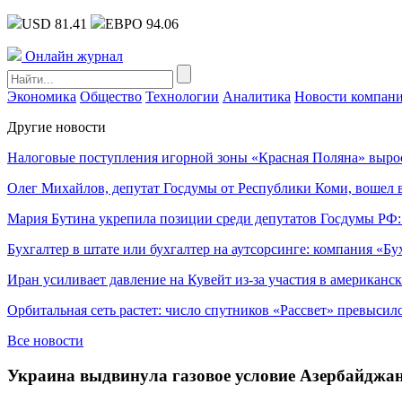
USD 81.41
ЕВРО 94.06
Онлайн журнал
Экономика
Общество
Технологии
Аналитика
Новости компан
Другие новости
Налоговые поступления игорной зоны «Красная Поляна» выро
Олег Михайлов, депутат Госдумы от Республики Коми, вошел в
Мария Бутина укрепила позиции среди депутатов Госдумы РФ:
Бухгалтер в штате или бухгалтер на аутсорсинге: компания «Бу
Иран усиливает давление на Кувейт из-за участия в американс
Орбитальная сеть растет: число спутников «Рассвет» превысил
Все новости
Украина выдвинула газовое условие Азербайджа